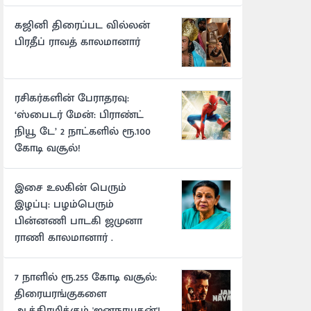
கஜினி திரைப்பட வில்லன்
பிரதீப் ராவத் காலமானார்
ரசிகர்களின் பேராதரவு:
‘ஸ்பைடர் மேன்: பிராண்ட்
நியூ டே’ 2 நாட்களில் ரூ.100
கோடி வசூல்!
இசை உலகின் பெரும்
இழப்பு: பழம்பெரும்
பின்னணி பாடகி ஜமுனா
ராணி காலமானார் .
7 நாளில் ரூ.255 கோடி வசூல்:
திரையரங்குகளை
ஆக்கிரமிக்கும் 'ஜனநாயகன்'!