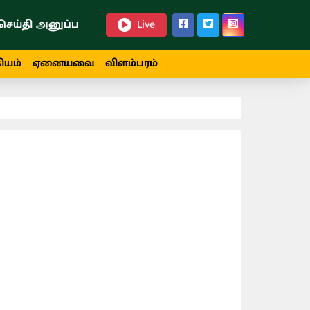
செய்தி அனுப்ப
Live
ியம்
ஏனையவை
விளம்பரம்