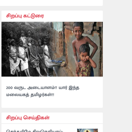
சிறப்பு கட்டுரை
200 வருட அடையாளம்!! யார் இந்த
மலையகத் தமிழர்கள்!!
சிறப்பு செய்திகள்
செந்தமிழே சிவநெறியாய்: