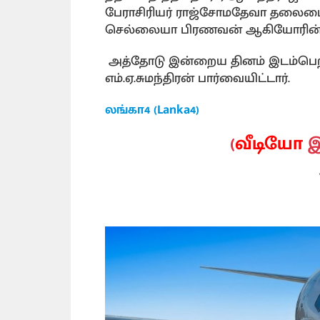
பேராசிரியர் ராஜ்சோமதேவா தலைமை
செல்லையா பிரணவன் ஆகியோரின் பங
அத்தோடு இன்றைய தினம் இடம்பெற
எம்.ஏ.சுமந்திரன் பார்வையிட்டார்.
லங்கா4 (Lanka4)
(
வீடியோ
இ