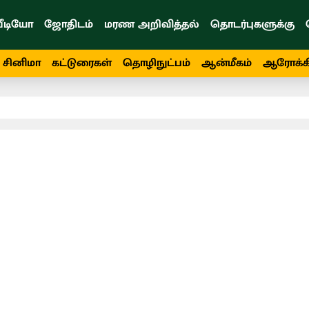
ீடியோ
ஜோதிடம்
மரண அறிவித்தல்
தொடர்புகளுக்கு
சினிமா
கட்டுரைகள்
தொழிநுட்பம்
ஆன்மீகம்
ஆரோக்க