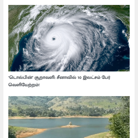
‘டொல்பின்’ சூறாவளி: சீனாவில் 10 இலட்சம் பேர்
வெளியேற்றம்!