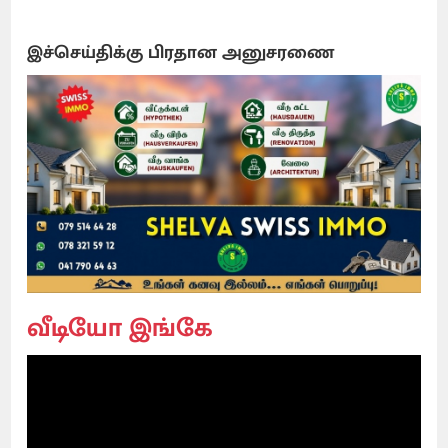
இச்செய்திக்கு பிரதான அனுசரணை
வீடியோ இங்கே