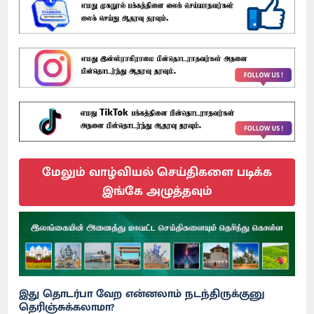
மேலும் வாழ்வியல் செய்திகளை படிக்க
இங்கே அழுத்தவும்
இது தொடர்பா வேற என்னலாம் நடந்திருக்குனு
தெரிஞ்சுக்கலாமா?