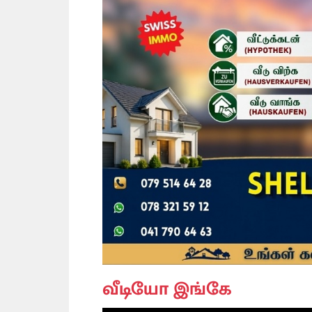
வீடியோ இங்கே