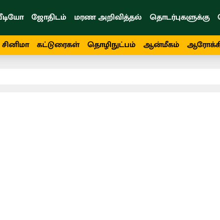
ீடியோ
ஜோதிடம்
மரண அறிவித்தல்
தொடர்புகளுக்கு
சினிமா
கட்டுரைகள்
தொழிநுட்பம்
ஆன்மீகம்
ஆரோக்க