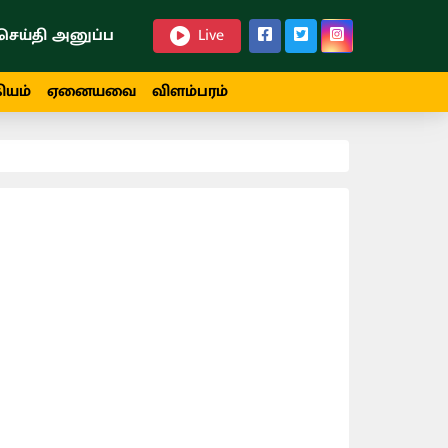
செய்தி அனுப்ப
Live
ியம்
ஏனையவை
விளம்பரம்