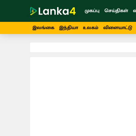
முகப்பு
செய்திகள்
வ
இலங்கை
இந்தியா
உலகம்
விளையாட்டு