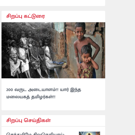
சிறப்பு கட்டுரை
200 வருட அடையாளம்!! யார் இந்த
மலையகத் தமிழர்கள்!!
சிறப்பு செய்திகள்
செந்தமிழே சிவநெறியாய்: