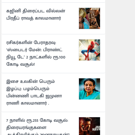
கஜினி திரைப்பட வில்லன்
பிரதீப் ராவத் காலமானார்
ரசிகர்களின் பேராதரவு:
‘ஸ்பைடர் மேன்: பிராண்ட்
நியூ டே’ 2 நாட்களில் ரூ.100
கோடி வசூல்!
இசை உலகின் பெரும்
இழப்பு: பழம்பெரும்
பின்னணி பாடகி ஜமுனா
ராணி காலமானார் .
7 நாளில் ரூ.255 கோடி வசூல்:
திரையரங்குகளை
ஆக்கிரமிக்கும் 'ஜனநாயகன்'!