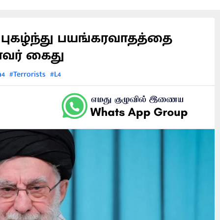
புகழ்ந்து பயங்கரவாதத்தை
ணவர் கைது
a4
#Terrorists
#L4