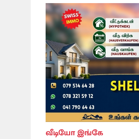
வீடியோ இங்கே