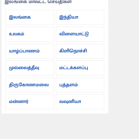
இலங்கை மாவட்ட செய்திகள்
இலங்கை
இந்தியா
உலகம்
விளையாட்டு
யாழ்ப்பாணம்
கிளிநொச்சி
முல்லைத்தீவு
மட்டக்களப்பு
திருகோணமலை
புத்தளம்
மன்னார்
வவுனியா