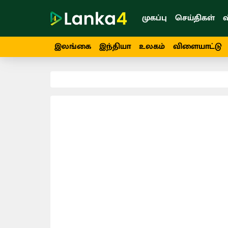
முகப்பு
செய்திகள்
வ
இலங்கை
இந்தியா
உலகம்
விளையாட்டு