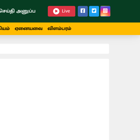
செய்தி அனுப்ப
Live
ியம்
ஏனையவை
விளம்பரம்