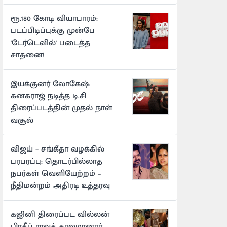
ரூ.180 கோடி வியாபாரம்:
படப்பிடிப்புக்கு முன்பே
'டேர்டெவில்' படைத்த
சாதனை!
இயக்குனர் லோகேஷ்
கனகராஜ் நடித்த டி.சி
திரைப்படத்தின் முதல் நாள்
வசூல்
விஜய் – சங்கீதா வழக்கில்
பரபரப்பு: தொடர்பில்லாத
நபர்கள் வெளியேற்றம் –
நீதிமன்றம் அதிரடி உத்தரவு
கஜினி திரைப்பட வில்லன்
பிரதீப் ராவத் காலமானார்