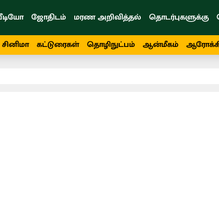
ீடியோ
ஜோதிடம்
மரண அறிவித்தல்
தொடர்புகளுக்கு
சினிமா
கட்டுரைகள்
தொழிநுட்பம்
ஆன்மீகம்
ஆரோக்க