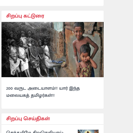
சிறப்பு கட்டுரை
200 வருட அடையாளம்!! யார் இந்த
மலையகத் தமிழர்கள்!!
சிறப்பு செய்திகள்
செந்தமிழே சிவநெறியாய்: