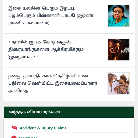
இசை உலகின் பெரும் இழப்பு:
பழம்பெரும் பின்னணி பாடகி ஜமுனா
ராணி காலமானார் .
7 நாளில் ரூ.255 கோடி வசூல்:
திரையரங்குகளை ஆக்கிரமிக்கும்
'ஜனநாயகன்'!
தனது தளபதிக்காக நெகிழ்ச்சியான
பதிவை வெளியிட்ட இசையமைப்பாளர்
அனிருத்
வர்த்தக வியாபாரங்கள்
Accident & Injury Claims