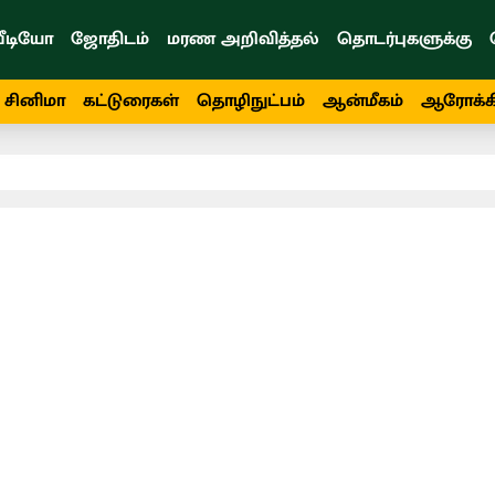
ீடியோ
ஜோதிடம்
மரண அறிவித்தல்
தொடர்புகளுக்கு
சினிமா
கட்டுரைகள்
தொழிநுட்பம்
ஆன்மீகம்
ஆரோக்க