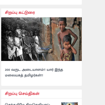
சிறப்பு கட்டுரை
200 வருட அடையாளம்!! யார் இந்த
மலையகத் தமிழர்கள்!!
சிறப்பு செய்திகள்
செந்தமிழே சிவநெறியாய்: