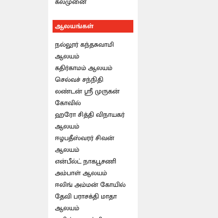
கல்முனை
ஆலயங்கள்
நல்லூர் கந்தசுவாமி
ஆலயம்
கதிர்காமம் ஆலயம்
செல்வச் சந்நிதி
லண்டன் ஸ்ரீ முருகன்
கோவில்
ஹரோ சித்தி விநாயகர்
ஆலயம்
ஈழபதீஸ்வரர் சிவன்
ஆலயம்
என்பீல்ட் நாகபூசணி
அம்பாள் ஆலயம்
ஈலிங் அம்மன் கோயில்
தேவி பராசக்தி மாதா
ஆலயம்