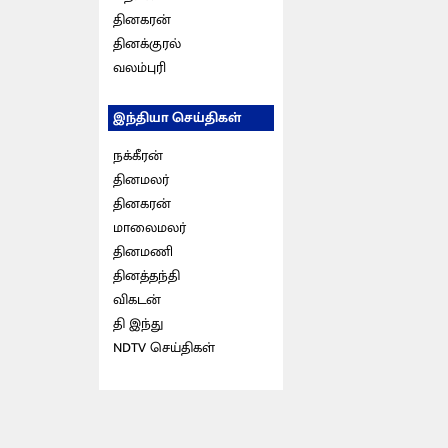
தினகரன்
தினக்குரல்
வலம்புரி
இந்தியா செய்திகள்
நக்கீரன்
தினமலர்
தினகரன்
மாலைமலர்
தினமணி
தினத்தந்தி
விகடன்
தி இந்து
NDTV செய்திகள்