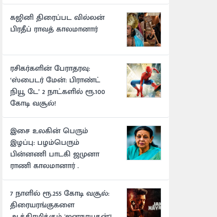
கஜினி திரைப்பட வில்லன்
பிரதீப் ராவத் காலமானார்
ரசிகர்களின் பேராதரவு:
‘ஸ்பைடர் மேன்: பிராண்ட்
நியூ டே’ 2 நாட்களில் ரூ.100
கோடி வசூல்!
இசை உலகின் பெரும்
இழப்பு: பழம்பெரும்
பின்னணி பாடகி ஜமுனா
ராணி காலமானார் .
7 நாளில் ரூ.255 கோடி வசூல்:
திரையரங்குகளை
ஆக்கிரமிக்கும் 'ஜனநாயகன்'!