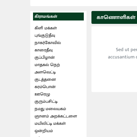
கிராமங்கள்
காணொளிகள் - 
கிளி மக்கள்
புங்குடுதீவு
நாகர்கோவில்
Sed ut per
காரைதீவு
accusantium 
குப்பிழான்
மாதகல் நெற்
அளவெட்டி
குடத்தனை
கரம்பொன்
ஊரெழு
குரும்பசிட்டி
நமது மலையகம்
ஞானம் அறக்கட்டளை
மயிலிட்டி மக்கள்
ஒன்றியம்