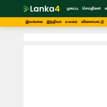
முகப்பு
செய்திகள்
வ
இலங்கை
இந்தியா
உலகம்
விளையாட்டு