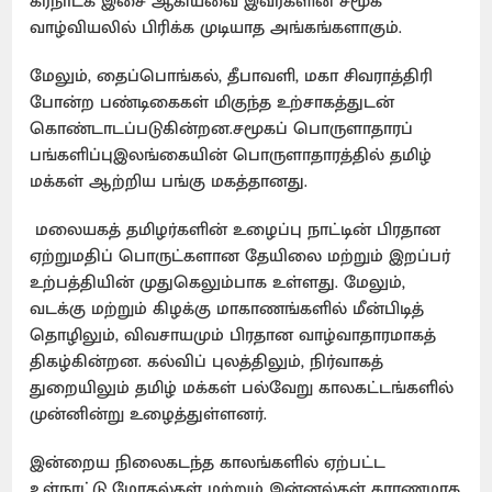
கர்நாடக இசை ஆகியவை இவர்களின் சமூக
வாழ்வியலில் பிரிக்க முடியாத அங்கங்களாகும்.
மேலும், தைப்பொங்கல், தீபாவளி, மகா சிவராத்திரி
போன்ற பண்டிகைகள் மிகுந்த உற்சாகத்துடன்
கொண்டாடப்படுகின்றன.சமூகப் பொருளாதாரப்
பங்களிப்புஇலங்கையின் பொருளாதாரத்தில் தமிழ்
மக்கள் ஆற்றிய பங்கு மகத்தானது.
மலையகத் தமிழர்களின் உழைப்பு நாட்டின் பிரதான
ஏற்றுமதிப் பொருட்களான தேயிலை மற்றும் இறப்பர்
உற்பத்தியின் முதுகெலும்பாக உள்ளது. மேலும்,
வடக்கு மற்றும் கிழக்கு மாகாணங்களில் மீன்பிடித்
தொழிலும், விவசாயமும் பிரதான வாழ்வாதாரமாகத்
திகழ்கின்றன. கல்விப் புலத்திலும், நிர்வாகத்
துறையிலும் தமிழ் மக்கள் பல்வேறு காலகட்டங்களில்
முன்னின்று உழைத்துள்ளனர்.
இன்றைய நிலைகடந்த காலங்களில் ஏற்பட்ட
உள்நாட்டு மோதல்கள் மற்றும் இன்னல்கள் காரணமாக