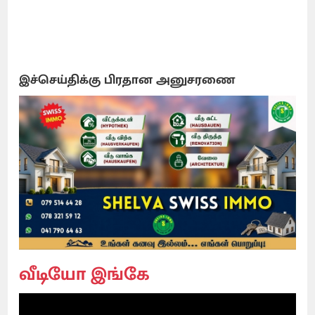
இச்செய்திக்கு பிரதான அனுசரணை
வீடியோ இங்கே