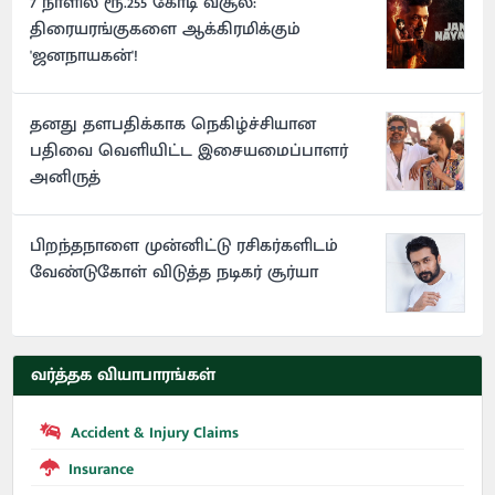
7 நாளில் ரூ.255 கோடி வசூல்:
திரையரங்குகளை ஆக்கிரமிக்கும்
'ஜனநாயகன்'!
தனது தளபதிக்காக நெகிழ்ச்சியான
பதிவை வெளியிட்ட இசையமைப்பாளர்
அனிருத்
பிறந்தநாளை முன்னிட்டு ரசிகர்களிடம்
வேண்டுகோள் விடுத்த நடிகர் சூர்யா
வர்த்தக வியாபாரங்கள்
Accident & Injury Claims
Insurance