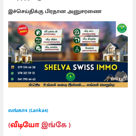
இச்செய்திக்கு பிரதான அனுசரணை
லங்கா4 (Lanka4)
(
வீடியோ
இங்கே )