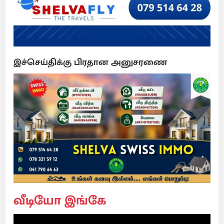
இச்செய்திக்கு பிரதான அனுசரணை
வீடியோ இங்கே