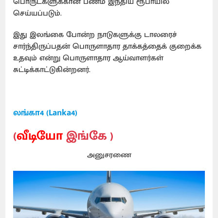
பொருட்களுக்கான பணம் இந்திய ரூபாயில்
செய்யப்படும்.
இது இலங்கை போன்ற நாடுகளுக்கு டாலரைச்
சார்ந்திருப்பதன் பொருளாதார தாக்கத்தைக் குறைக்க
உதவும் என்று பொருளாதார ஆய்வாளர்கள்
சுட்டிக்காட்டுகின்றனர்.
லங்கா4 (Lanka4)
(
வீடியோ
இங்கே )
அனுசரணை