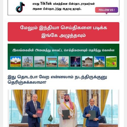
மேலும் இந்தியா செய்திகளை படிக்க
இங்கே அழுத்தவும்
இது தொடர்பா வேற என்னலாம் நடந்திருக்குனு
தெரிஞ்சுக்கலாமா?