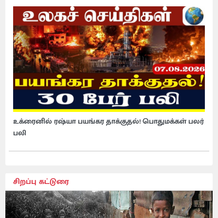
உக்ரைனில் ரஷ்யா பயங்கர தாக்குதல்! பொதுமக்கள் பலர்
பலி
சிறப்பு கட்டுரை