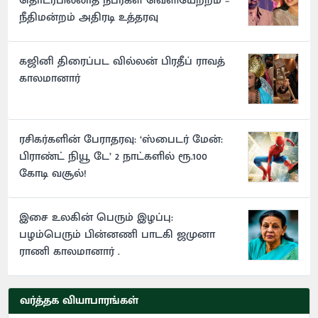
தொடர்பில்லாத நபர்கள் வெளியேற்றம் –
நீதிமன்றம் அதிரடி உத்தரவு
கஜினி திரைப்பட வில்லன் பிரதீப் ராவத்
காலமானார்
ரசிகர்களின் பேராதரவு: ‘ஸ்பைடர் மேன்:
பிராண்ட் நியூ டே’ 2 நாட்களில் ரூ.100
கோடி வசூல்!
இசை உலகின் பெரும் இழப்பு:
பழம்பெரும் பின்னணி பாடகி ஜமுனா
ராணி காலமானார் .
வர்த்தக வியாபாரங்கள்