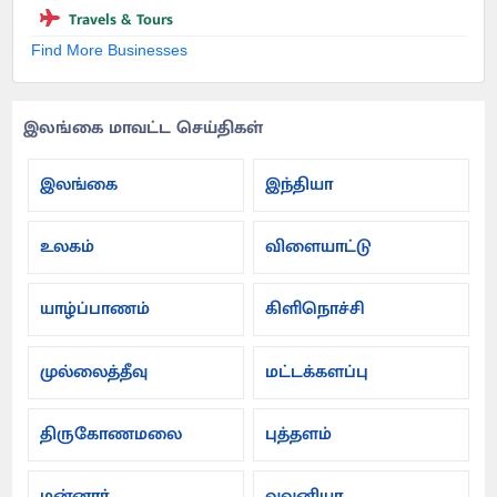
Travels & Tours
Find More Businesses
இலங்கை மாவட்ட செய்திகள்
இலங்கை
இந்தியா
உலகம்
விளையாட்டு
யாழ்ப்பாணம்
கிளிநொச்சி
முல்லைத்தீவு
மட்டக்களப்பு
திருகோணமலை
புத்தளம்
மன்னார்
வவுனியா