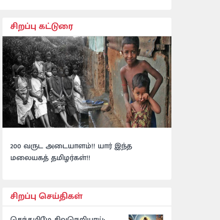
சிறப்பு கட்டுரை
200 வருட அடையாளம்!! யார் இந்த
மலையகத் தமிழர்கள்!!
சிறப்பு செய்திகள்
செந்தமிழே சிவநெறியாய்: