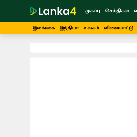
முகப்பு
செய்திகள்
வ
இலங்கை
இந்தியா
உலகம்
விளையாட்டு