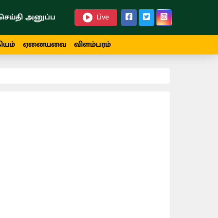
செய்தி அனுப்ப
Live
ியம்
ஏனையவை
விளம்பரம்