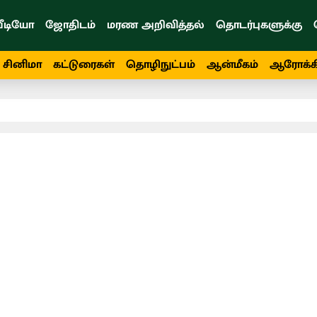
ீடியோ
ஜோதிடம்
மரண அறிவித்தல்
தொடர்புகளுக்கு
சினிமா
கட்டுரைகள்
தொழிநுட்பம்
ஆன்மீகம்
ஆரோக்க