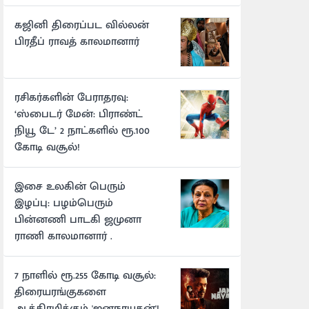
கஜினி திரைப்பட வில்லன்
பிரதீப் ராவத் காலமானார்
ரசிகர்களின் பேராதரவு:
‘ஸ்பைடர் மேன்: பிராண்ட்
நியூ டே’ 2 நாட்களில் ரூ.100
கோடி வசூல்!
இசை உலகின் பெரும்
இழப்பு: பழம்பெரும்
பின்னணி பாடகி ஜமுனா
ராணி காலமானார் .
7 நாளில் ரூ.255 கோடி வசூல்:
திரையரங்குகளை
ஆக்கிரமிக்கும் 'ஜனநாயகன்'!