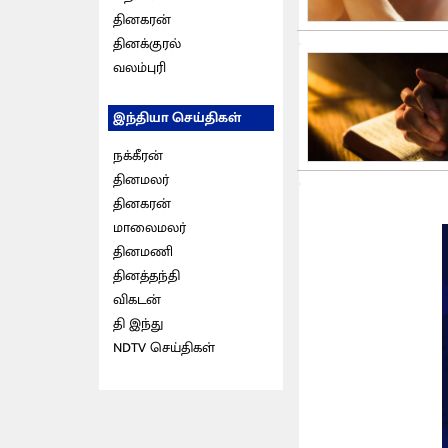
தினகரன்
தினக்குரல்
வலம்புரி
இந்தியா செய்திகள்
நக்கீரன்
தினமலர்
தினகரன்
மாலைமலர்
தினமணி
தினத்தந்தி
விகடன்
தி இந்து
NDTV செய்திகள்