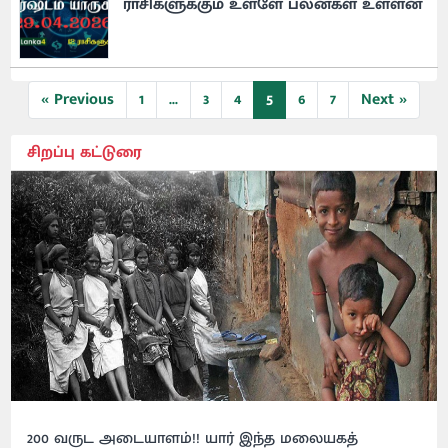
ராசிகளுக்கும் உள்ளே பலன்கள் உள்ளன
5
« Previous
1
...
3
4
6
7
Next »
சிறப்பு கட்டுரை
200 வருட அடையாளம்!! யார் இந்த மலையகத்