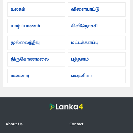
உலகம்
விளையாட்டு
யாழ்ப்பாணம்
கிளிநொச்சி
முல்லைத்தீவு
மட்டக்களப்பு
திருகோணமலை
புத்தளம்
மன்னார்
வவுனியா
About Us
Contact