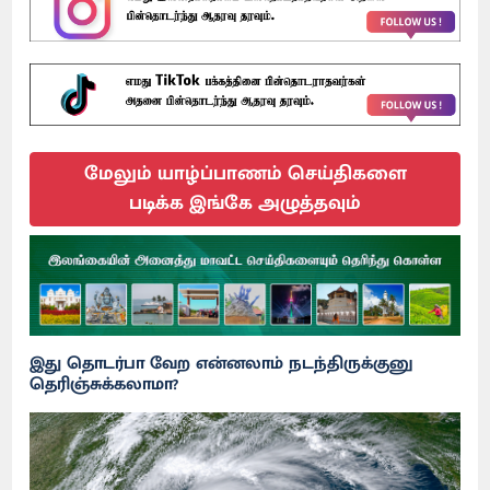
மேலும் யாழ்ப்பாணம் செய்திகளை
படிக்க இங்கே அழுத்தவும்
இது தொடர்பா வேற என்னலாம் நடந்திருக்குனு
தெரிஞ்சுக்கலாமா?