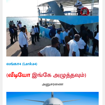
லங்கா4 (Lanka4)
(
வீடியோ
இங்கே அழுத்தவும்)
அனுசரணை