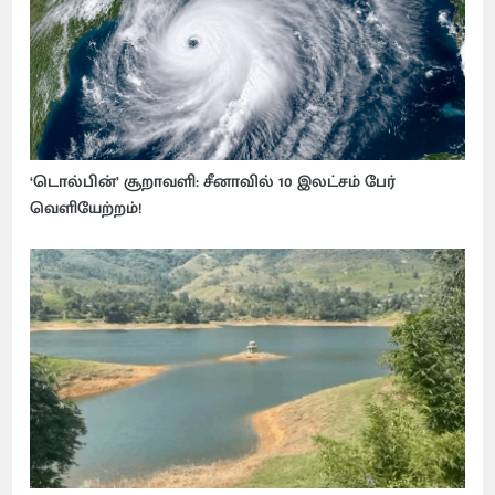
‘டொல்பின்’ சூறாவளி: சீனாவில் 10 இலட்சம் பேர்
வெளியேற்றம்!