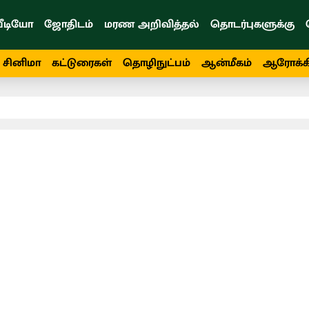
ீடியோ
ஜோதிடம்
மரண அறிவித்தல்
தொடர்புகளுக்கு
சினிமா
கட்டுரைகள்
தொழிநுட்பம்
ஆன்மீகம்
ஆரோக்க