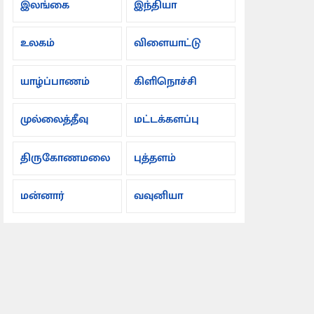
இலங்கை
இந்தியா
உலகம்
விளையாட்டு
யாழ்ப்பாணம்
கிளிநொச்சி
முல்லைத்தீவு
மட்டக்களப்பு
திருகோணமலை
புத்தளம்
மன்னார்
வவுனியா