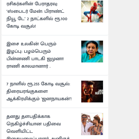
ரசிகர்களின் பேராதரவு:
‘ஸ்பைடர் மேன்: பிராண்ட்
நியூ டே’ 2 நாட்களில் ரூ.100
கோடி வசூல்!
இசை உலகின் பெரும்
இழப்பு: பழம்பெரும்
பின்னணி பாடகி ஜமுனா
ராணி காலமானார் .
7 நாளில் ரூ.255 கோடி வசூல்:
திரையரங்குகளை
ஆக்கிரமிக்கும் 'ஜனநாயகன்'!
தனது தளபதிக்காக
நெகிழ்ச்சியான பதிவை
வெளியிட்ட
இசையமைப்பாளர் அனிருத்