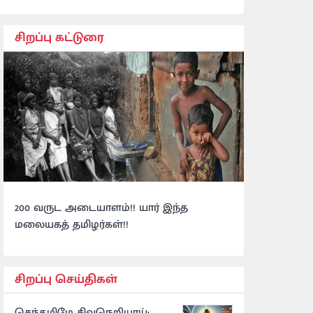
சிறப்பு கட்டுரை
200 வருட அடையாளம்!! யார் இந்த
மலையகத் தமிழர்கள்!!
சிறப்பு செய்திகள்
செந்தமிழே சிவநெறியாய்: