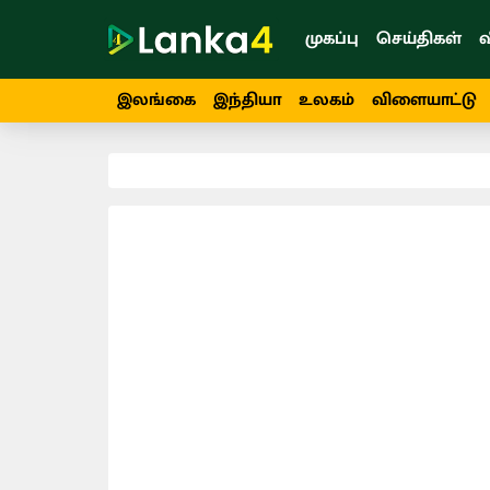
முகப்பு
செய்திகள்
வ
இலங்கை
இந்தியா
உலகம்
விளையாட்டு