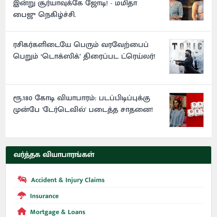
இன்று சூர்யாவுக்கே ஜோடி! - மமிதா
பைஜு நெகிழ்ச்சி.
ரசிகர்களிடையே பெரும் வரவேற்பைப்
பெறும் ‘டொக்ஸிக்’ திரைப்பட ட்ரெய்லர்!
ரூ.180 கோடி வியாபாரம்: படப்பிடிப்புக்கு
முன்பே 'டேர்டெவில்' படைத்த சாதனை!
வர்த்தக வியாபாரங்கள்
Accident & Injury Claims
Insurance
Mortgage & Loans