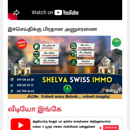
இச்செய்திக்கு பிரதான அனுசரணை
வீடியோ இங்கே