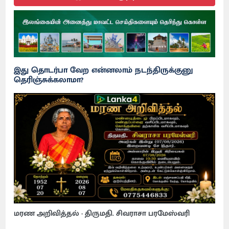
இது தொடர்பா வேற என்னலாம் நடந்திருக்குனு
தெரிஞ்சுக்கலாமா?
மரண அறிவித்தல் - திருமதி. சிவராசா பரமேஸ்வரி