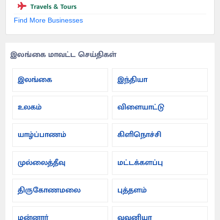
Travels & Tours
Find More Businesses
இலங்கை மாவட்ட செய்திகள்
இலங்கை
இந்தியா
உலகம்
விளையாட்டு
யாழ்ப்பாணம்
கிளிநொச்சி
முல்லைத்தீவு
மட்டக்களப்பு
திருகோணமலை
புத்தளம்
மன்னார்
வவுனியா