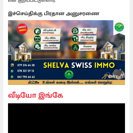
என குறிப்பிட்டுள்ளார்.
இச்செய்திக்கு பிரதான அனுசரணை
வீடியோ இங்கே