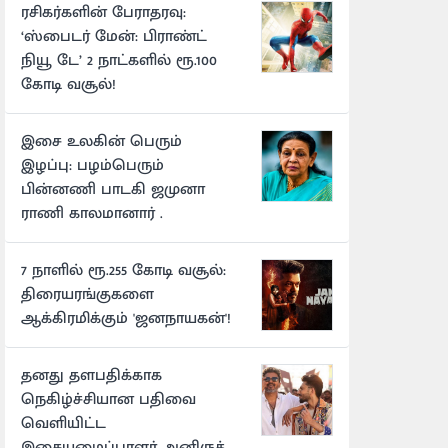
ரசிகர்களின் பேராதரவு:
‘ஸ்பைடர் மேன்: பிராண்ட்
நியூ டே’ 2 நாட்களில் ரூ.100
கோடி வசூல்!
இசை உலகின் பெரும்
இழப்பு: பழம்பெரும்
பின்னணி பாடகி ஜமுனா
ராணி காலமானார் .
7 நாளில் ரூ.255 கோடி வசூல்:
திரையரங்குகளை
ஆக்கிரமிக்கும் 'ஜனநாயகன்'!
தனது தளபதிக்காக
நெகிழ்ச்சியான பதிவை
வெளியிட்ட
இசையமைப்பாளர் அனிருத்