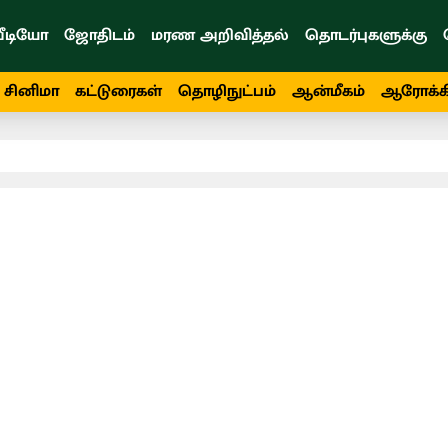
ீடியோ
ஜோதிடம்
மரண அறிவித்தல்
தொடர்புகளுக்கு
சினிமா
கட்டுரைகள்
தொழிநுட்பம்
ஆன்மீகம்
ஆரோக்க