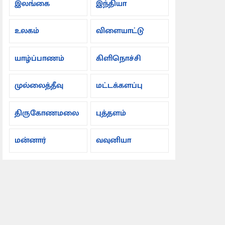
இலங்கை
இந்தியா
உலகம்
விளையாட்டு
யாழ்ப்பாணம்
கிளிநொச்சி
முல்லைத்தீவு
மட்டக்களப்பு
திருகோணமலை
புத்தளம்
மன்னார்
வவுனியா