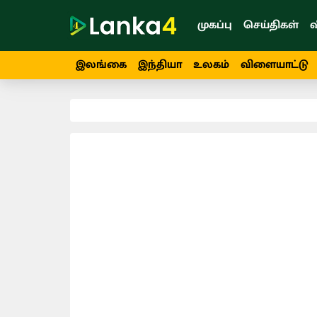
முகப்பு
செய்திகள்
வ
இலங்கை
இந்தியா
உலகம்
விளையாட்டு