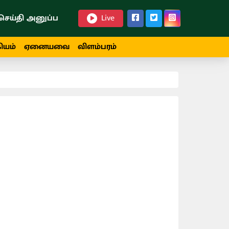
செய்தி அனுப்ப
Live
ியம்
ஏனையவை
விளம்பரம்