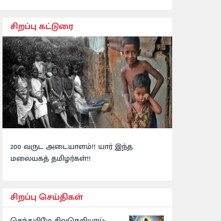
சிறப்பு கட்டுரை
200 வருட அடையாளம்!! யார் இந்த
மலையகத் தமிழர்கள்!!
சிறப்பு செய்திகள்
செந்தமிழே சிவநெறியாய்: