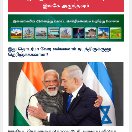
இங்கே அழுத்தவும்
இது தொடர்பா வேற என்னலாம் நடந்திருக்குனு
தெரிஞ்சுக்கலாமா?
இந்தியப் பிரதமருக்கு தொலைபேசி அழைப்பு விடுத்த