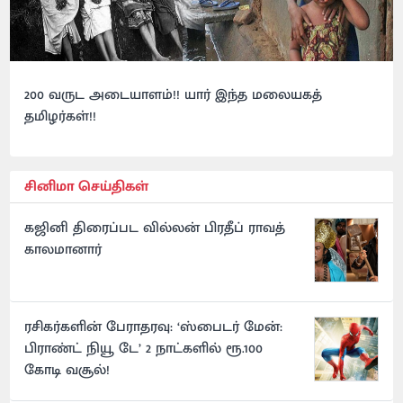
200 வருட அடையாளம்!! யார் இந்த மலையகத்
தமிழர்கள்!!
சினிமா செய்திகள்
கஜினி திரைப்பட வில்லன் பிரதீப் ராவத்
காலமானார்
ரசிகர்களின் பேராதரவு: ‘ஸ்பைடர் மேன்:
பிராண்ட் நியூ டே’ 2 நாட்களில் ரூ.100
கோடி வசூல்!