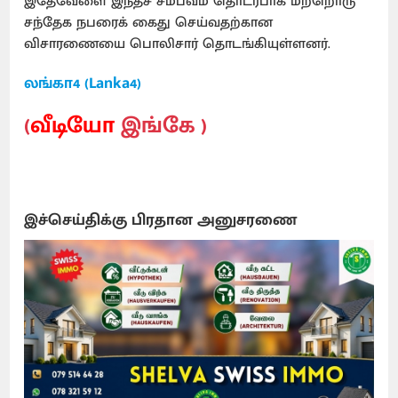
இதேவேளை இந்தச் சம்பவம் தொடர்பாக மற்றொரு
சந்தேக நபரைக் கைது செய்வதற்கான
விசாரணையை பொலிசார் தொடங்கியுள்ளனர்.
லங்கா4 (Lanka4)
(
வீடியோ
இங்கே )
இச்செய்திக்கு பிரதான அனுசரணை