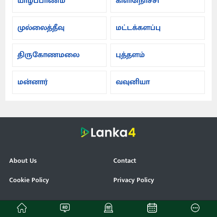
யாழ்ப்பாணம்
கிளிநொச்சி
முல்லைத்தீவு
மட்டக்களப்பு
திருகோணமலை
புத்தளம்
மன்னார்
வவுனியா
About Us
Contact
Cookie Policy
Privacy Policy
© Lanka4. All Rights Reserved.