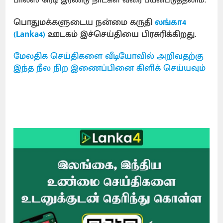
பால்ஸ் ரெடி இரண்டு நாட்கள் வரை பயன்படுத்தலாம்.
பொதுமக்களுடைய நன்மை கருதி
லங்கா4
(Lanka4)
ஊடகம் இச்செய்தியை பிரசுரிக்கிறது.
மேலதிக செய்திகளை வீடியோவில் அறிவதற்கு
இந்த நீல நிற இணைப்பினை கிளிக் செய்யவும்