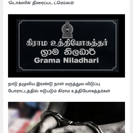
‘டொக்ஸிக்’ திரைப்பட ட்ரெய்லர்!
நாடு தழுவிய இரண்டு நாள் மருத்துவ விடுப்பு
போராட்டத்தில் ஈடுபடும் கிராம உத்தியோகத்தர்கள்