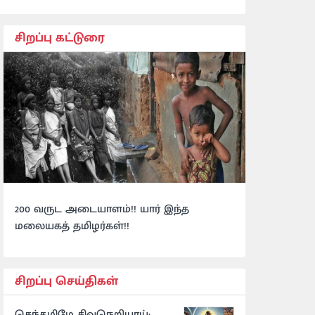
சிறப்பு கட்டுரை
200 வருட அடையாளம்!! யார் இந்த
மலையகத் தமிழர்கள்!!
சிறப்பு செய்திகள்
செந்தமிழே சிவநெறியாய்: