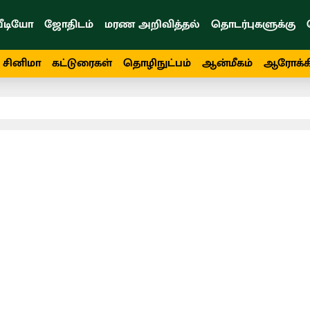
ீடியோ
ஜோதிடம்
மரண அறிவித்தல்
தொடர்புகளுக்கு
சினிமா
கட்டுரைகள்
தொழிநுட்பம்
ஆன்மீகம்
ஆரோக்க