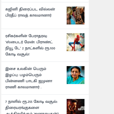
கஜினி திரைப்பட வில்லன்
பிரதீப் ராவத் காலமானார்
ரசிகர்களின் பேராதரவு:
‘ஸ்பைடர் மேன்: பிராண்ட்
நியூ டே’ 2 நாட்களில் ரூ.100
கோடி வசூல்!
இசை உலகின் பெரும்
இழப்பு: பழம்பெரும்
பின்னணி பாடகி ஜமுனா
ராணி காலமானார் .
7 நாளில் ரூ.255 கோடி வசூல்:
திரையரங்குகளை
ஆக்கிரமிக்கும் 'ஜனநாயகன்'!