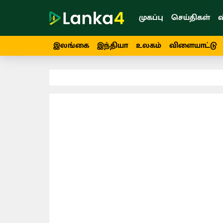
முகப்பு
செய்திகள்
வ
இலங்கை
இந்தியா
உலகம்
விளையாட்டு