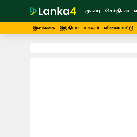
முகப்பு
செய்திகள்
வ
இலங்கை
இந்தியா
உலகம்
விளையாட்டு