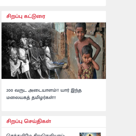
சிறப்பு கட்டுரை
200 வருட அடையாளம்!! யார் இந்த
மலையகத் தமிழர்கள்!!
சிறப்பு செய்திகள்
செந்தமிழே சிவநெறியாய்: