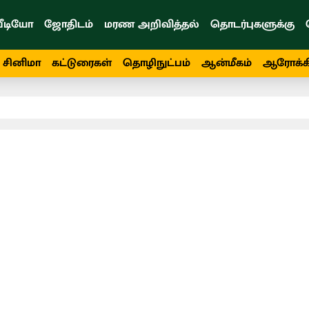
ீடியோ
ஜோதிடம்
மரண அறிவித்தல்
தொடர்புகளுக்கு
சினிமா
கட்டுரைகள்
தொழிநுட்பம்
ஆன்மீகம்
ஆரோக்க