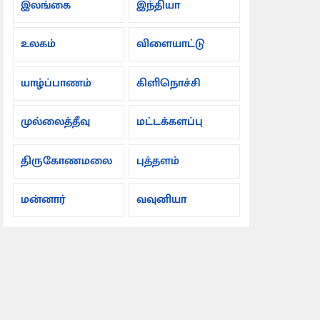
இலங்கை
இந்தியா
உலகம்
விளையாட்டு
யாழ்ப்பாணம்
கிளிநொச்சி
முல்லைத்தீவு
மட்டக்களப்பு
திருகோணமலை
புத்தளம்
மன்னார்
வவுனியா