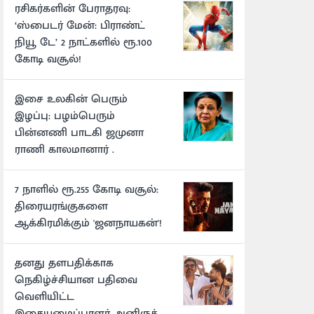
ரசிகர்களின் பேராதரவு:
‘ஸ்பைடர் மேன்: பிராண்ட்
நியூ டே’ 2 நாட்களில் ரூ.100
கோடி வசூல்!
இசை உலகின் பெரும்
இழப்பு: பழம்பெரும்
பின்னணி பாடகி ஜமுனா
ராணி காலமானார் .
7 நாளில் ரூ.255 கோடி வசூல்:
திரையரங்குகளை
ஆக்கிரமிக்கும் 'ஜனநாயகன்'!
தனது தளபதிக்காக
நெகிழ்ச்சியான பதிவை
வெளியிட்ட
இசையமைப்பாளர் அனிருத்