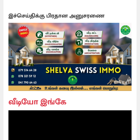
இச்செய்திக்கு பிரதான அனுசரணை
வீடியோ இங்கே