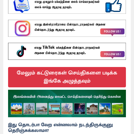
மேலும் கட்டுரைகள் செய்திகளை படிக்க
இங்கே அழுத்தவும்
இது தொடர்பா வேற என்னலாம் நடந்திருக்குனு
தெரிஞ்சுக்கலாமா?