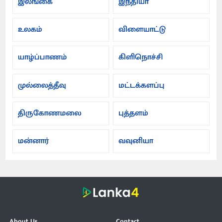
இலங்கை
இந்தியா
உலகம்
விளையாட்டு
யாழ்ப்பாணம்
கிளிநொச்சி
முல்லைத்தீவு
மட்டக்களப்பு
திருகோணமலை
புத்தளம்
மன்னார்
வவுனியா
About Us
Contact