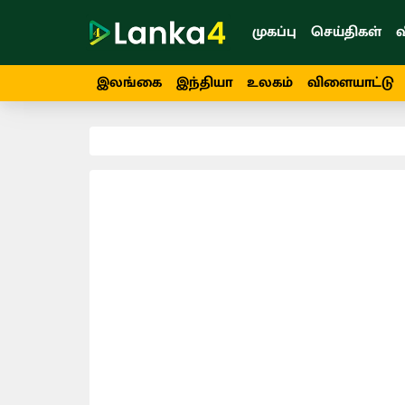
முகப்பு
செய்திகள்
வ
இலங்கை
இந்தியா
உலகம்
விளையாட்டு