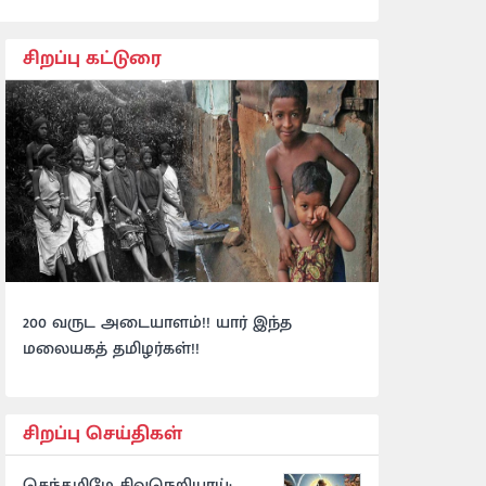
சிறப்பு கட்டுரை
200 வருட அடையாளம்!! யார் இந்த
மலையகத் தமிழர்கள்!!
சிறப்பு செய்திகள்
செந்தமிழே சிவநெறியாய்: