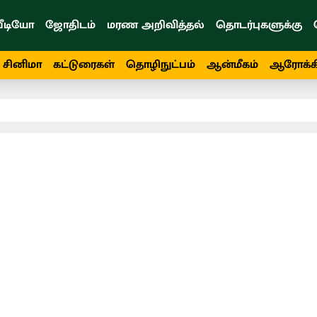
ீடியோ
ஜோதிடம்
மரண அறிவித்தல்
தொடர்புகளுக்கு
சினிமா
கட்டுரைகள்
தொழிநுட்பம்
ஆன்மீகம்
ஆரோக்க