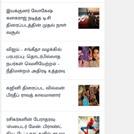
இயக்குனர் லோகேஷ்
கனகராஜ் நடித்த டி.சி
திரைப்படத்தின் முதல் நாள்
வசூல்
விஜய் – சங்கீதா வழக்கில்
பரபரப்பு: தொடர்பில்லாத
நபர்கள் வெளியேற்றம் –
நீதிமன்றம் அதிரடி உத்தரவு
கஜினி திரைப்பட வில்லன்
பிரதீப் ராவத் காலமானார்
ரசிகர்களின் பேராதரவு:
‘ஸ்பைடர் மேன்: பிராண்ட்
நியூ டே’ 2 நாட்களில் ரூ.100