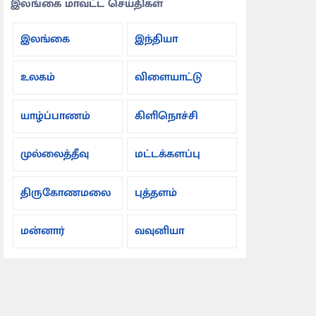
இலங்கை மாவட்ட செய்திகள்
இலங்கை
இந்தியா
உலகம்
விளையாட்டு
யாழ்ப்பாணம்
கிளிநொச்சி
முல்லைத்தீவு
மட்டக்களப்பு
திருகோணமலை
புத்தளம்
மன்னார்
வவுனியா