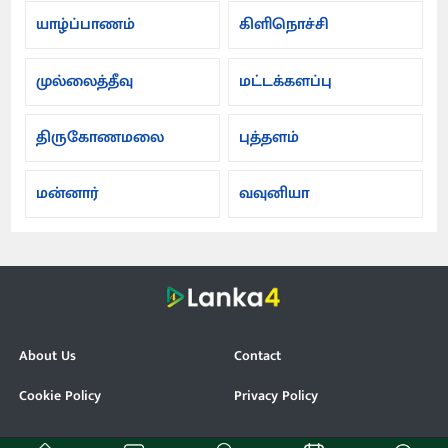
யாழ்ப்பாணம்
கிளிநொச்சி
முல்லைத்தீவு
மட்டக்களப்பு
திருகோணமலை
புத்தளம்
மன்னார்
வவுனியா
About Us
Contact
Cookie Policy
Privacy Policy