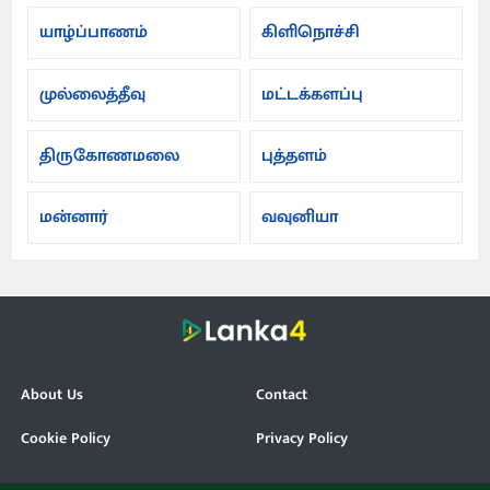
யாழ்ப்பாணம்
கிளிநொச்சி
முல்லைத்தீவு
மட்டக்களப்பு
திருகோணமலை
புத்தளம்
மன்னார்
வவுனியா
About Us
Contact
Cookie Policy
Privacy Policy