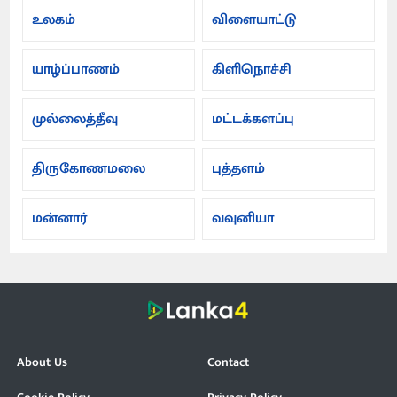
உலகம்
விளையாட்டு
யாழ்ப்பாணம்
கிளிநொச்சி
முல்லைத்தீவு
மட்டக்களப்பு
திருகோணமலை
புத்தளம்
மன்னார்
வவுனியா
About Us
Contact