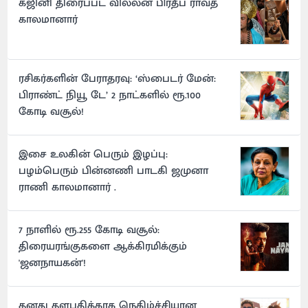
கஜினி திரைப்பட வில்லன் பிரதீப் ராவத்
காலமானார்
ரசிகர்களின் பேராதரவு: ‘ஸ்பைடர் மேன்:
பிராண்ட் நியூ டே’ 2 நாட்களில் ரூ.100
கோடி வசூல்!
இசை உலகின் பெரும் இழப்பு:
பழம்பெரும் பின்னணி பாடகி ஜமுனா
ராணி காலமானார் .
7 நாளில் ரூ.255 கோடி வசூல்:
திரையரங்குகளை ஆக்கிரமிக்கும்
'ஜனநாயகன்'!
தனது தளபதிக்காக நெகிழ்ச்சியான