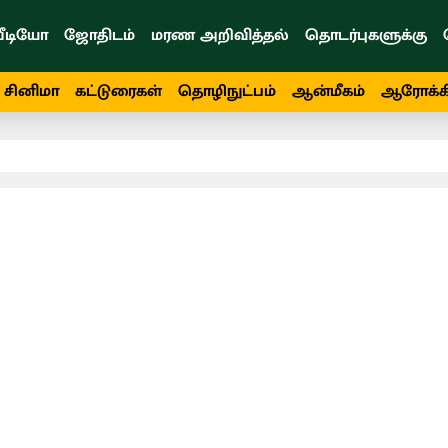
ீடியோ
ஜோதிடம்
மரண அறிவித்தல்
தொடர்புகளுக்கு
சினிமா
கட்டுரைகள்
தொழிநுட்பம்
ஆன்மீகம்
ஆரோக்க