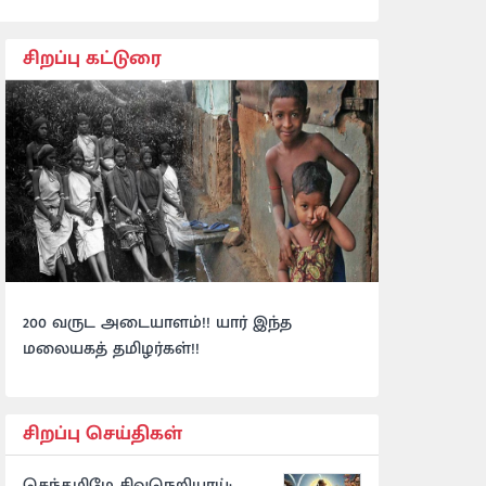
சிறப்பு கட்டுரை
200 வருட அடையாளம்!! யார் இந்த
மலையகத் தமிழர்கள்!!
சிறப்பு செய்திகள்
செந்தமிழே சிவநெறியாய்: