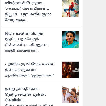
ரசிகர்களின் பேராதரவு:
‘ஸ்பைடர் மேன்: பிராண்ட்
நியூ டே’ 2 நாட்களில் ரூ.100
கோடி வசூல்!
இசை உலகின் பெரும்
இழப்பு: பழம்பெரும்
பின்னணி பாடகி ஜமுனா
ராணி காலமானார் .
7 நாளில் ரூ.255 கோடி வசூல்:
திரையரங்குகளை
ஆக்கிரமிக்கும் 'ஜனநாயகன்'!
தனது தளபதிக்காக
நெகிழ்ச்சியான பதிவை
வெளியிட்ட
இசையமைப்பாளர் அனிருத்