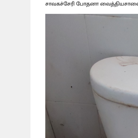
சாவகச்சேரி போதனா வைத்தியசால