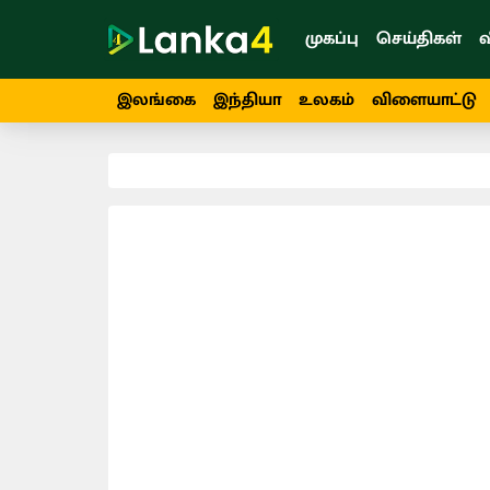
முகப்பு
செய்திகள்
வ
இலங்கை
இந்தியா
உலகம்
விளையாட்டு