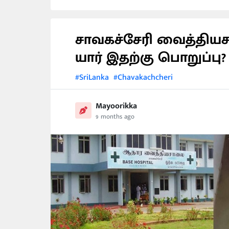
சாவகச்சேரி வைத்தி
யார் இதற்கு பொறுப்பு
#SriLanka
#Chavakachcheri
Mayoorikka
9 months ago