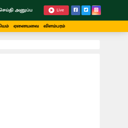
செய்தி அனுப்ப
Live
ியம்
ஏனையவை
விளம்பரம்