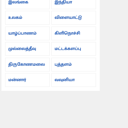
இலங்கை
இந்தியா
உலகம்
விளையாட்டு
யாழ்ப்பாணம்
கிளிநொச்சி
முல்லைத்தீவு
மட்டக்களப்பு
திருகோணமலை
புத்தளம்
மன்னார்
வவுனியா