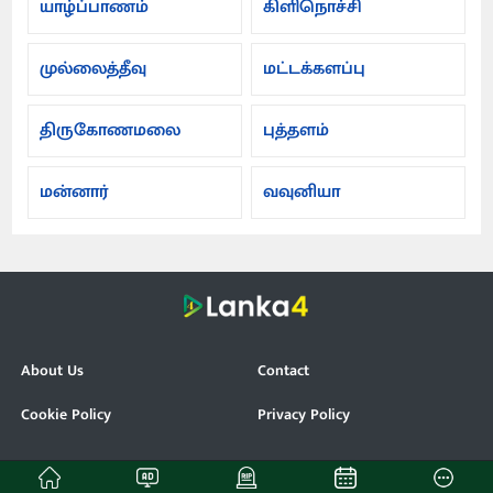
யாழ்ப்பாணம்
கிளிநொச்சி
முல்லைத்தீவு
மட்டக்களப்பு
திருகோணமலை
புத்தளம்
மன்னார்
வவுனியா
About Us
Contact
Cookie Policy
Privacy Policy
© Lanka4. All Rights Reserved.