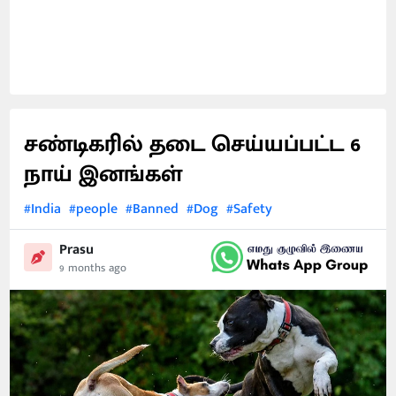
சண்டிகரில் தடை செய்யப்பட்ட 6
நாய் இனங்கள்
#India
#people
#Banned
#Dog
#Safety
Prasu
9 months ago