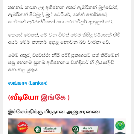
තහනම් කරන ලද අභිජනන අතර ඇමරිකන් බුල්ඩෝග්,
ඇමරිකන් පිට්බුල්, බුල් ටෙරියර්, කේන් කෝර්සෝ,
ටෝකෝ ආර්ජන්ටිනෝ සහ රොට්වීලර් ඇතුළත් වේ.
කෙසේ වෙතත්, මේ වන විටත් මෙම කිසිදු වර්ගයක් හිමි
අයට මෙම තහනම අදාළ නොවන බව වාර්තා වේ.
මෙම අතුරු ව්‍යවස්ථා නිසි පරිදි ප්‍රකාශයට පත් කිරීමෙන්
පසු තහනම් සුනඛ අභිජනනය චන්දිගාර් හි ලියාපදිංචි
නොකළ යුතුය.
லங்கா4 (Lanka4)
(
வீடியோ
இங்கே )
இச்செய்திக்கு பிரதான அனுசரணை