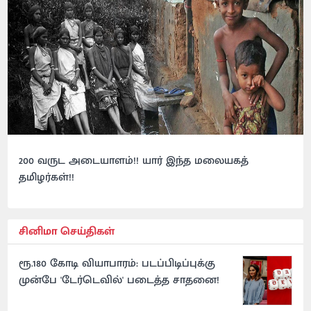
200 வருட அடையாளம்!! யார் இந்த மலையகத்
தமிழர்கள்!!
சினிமா செய்திகள்
ரூ.180 கோடி வியாபாரம்: படப்பிடிப்புக்கு
முன்பே 'டேர்டெவில்' படைத்த சாதனை!