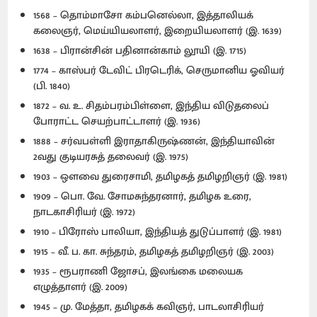
1568 – தொம்மாசோ கம்பனெல்லா, இத்தாலியக்
கலைஞர், மெய்யியலாளர், இறையியலாளர் (இ. 1639)
1638 – பிரான்சின் பதினான்காம் லூயி (இ. 1715)
1774 – காஸ்பர் டேவிட் பிரடெரிக், செருமானிய ஓவியர்
(பி. 1840)
1872 – வ. உ. சிதம்பரம்பிள்ளை, இந்திய விடுதலைப்
போராட்ட செயற்பாட்டாளர் (இ. 1936)
1888 – சர்வபள்ளி இராதாகிருஷ்ணன், இந்தியாவின்
2வது குடியரசுத் தலைவர் (இ. 1975)
1903 – ஔவை துரைசாமி, தமிழகத் தமிழறிஞர் (இ. 1981)
1909 – பொ. வே. சோமசுந்தரனார், தமிழக உரை,
நாடகாசிரியர் (இ. 1972)
1910 – பிரோஸ் பாலியா, இந்தியத் துடுப்பாளர் (இ. 1981)
1915 – வீ. ப. கா. சுந்தரம், தமிழகத் தமிழறிஞர் (இ. 2003)
1935 – ரூபராணி ஜோசப், இலங்கை மலையக
எழுத்தாளர் (இ. 2009)
1945 – மு. மேத்தா, தமிழகக் கவிஞர், பாடலாசிரியர்