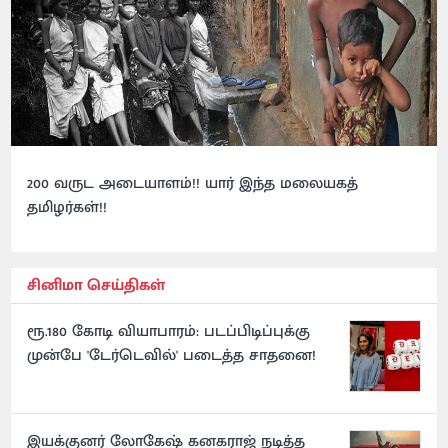
200 வருட அடையாளம்!! யார் இந்த மலையகத்
தமிழர்கள்!!
சினிமா செய்திகள்
ரூ.180 கோடி வியாபாரம்: படப்பிடிப்புக்கு
முன்பே 'டேர்டெவில்' படைத்த சாதனை!
இயக்குனர் லோகேஷ் கனகராஜ் நடித்த