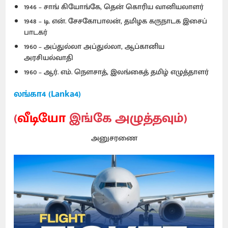
1946 – சாங் கியோங்கே, தென் கொரிய வானியலாளர்
1948 – டி. என். சேசகோபாலன், தமிழக கருநாடக இசைப்
பாடகர்
1960 – அப்துல்லா அப்துல்லா, ஆப்கானிய
அரசியல்வாதி
1960 – ஆர். எம். நௌசாத், இலங்கைத் தமிழ் எழுத்தாளர்
லங்கா4 (Lanka4)
(
வீடியோ
இங்கே அழுத்தவும்)
அனுசரணை