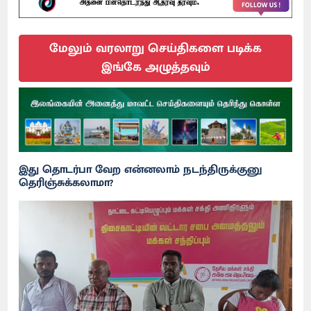
மேலும் வரலாறு செய்திகளை படிக்க
இங்கே அழுத்தவும்
இது தொடர்பா வேற என்னலாம் நடந்திருக்குனு
தெரிஞ்சுக்கலாமா?