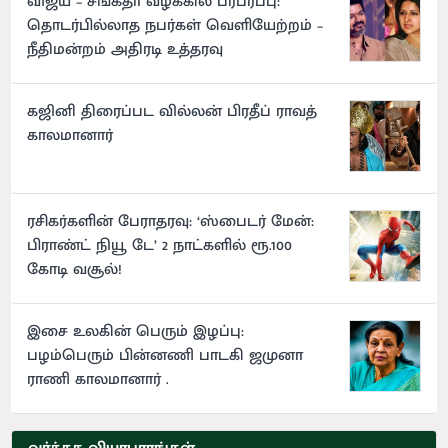
விஜய் – சங்கீதா வழக்கில் பரபரப்பு:
தொடர்பில்லாத நபர்கள் வெளியேற்றம் –
நீதிமன்றம் அதிரடி உத்தரவு
கஜினி திரைப்பட வில்லன் பிரதீப் ராவத்
காலமானார்
ரசிகர்களின் பேராதரவு: ‘ஸ்பைடர் மேன்:
பிராண்ட் நியூ டே’ 2 நாட்களில் ரூ.100
கோடி வசூல்!
இசை உலகின் பெரும் இழப்பு:
பழம்பெரும் பின்னணி பாடகி ஜமுனா
ராணி காலமானார் .