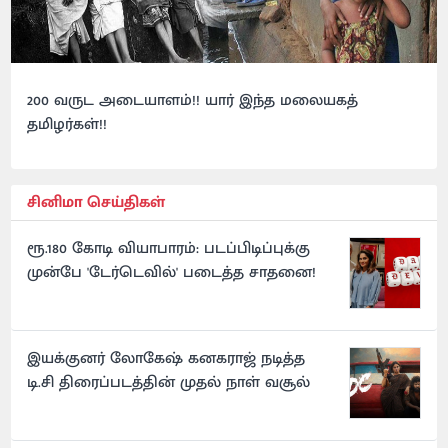
200 வருட அடையாளம்!! யார் இந்த மலையகத்
தமிழர்கள்!!
சினிமா செய்திகள்
ரூ.180 கோடி வியாபாரம்: படப்பிடிப்புக்கு
முன்பே 'டேர்டெவில்' படைத்த சாதனை!
இயக்குனர் லோகேஷ் கனகராஜ் நடித்த
டி.சி திரைப்படத்தின் முதல் நாள் வசூல்