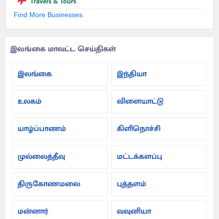
Travels & Tours
Find More Businesses
இலங்கை மாவட்ட செய்திகள்
இலங்கை
இந்தியா
உலகம்
விளையாட்டு
யாழ்ப்பாணம்
கிளிநொச்சி
முல்லைத்தீவு
மட்டக்களப்பு
திருகோணமலை
புத்தளம்
மன்னார்
வவுனியா