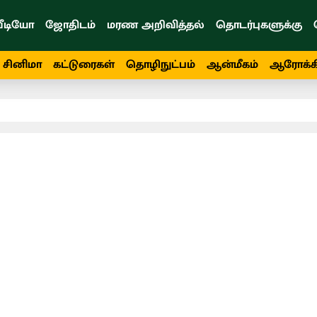
ீடியோ
ஜோதிடம்
மரண அறிவித்தல்
தொடர்புகளுக்கு
சினிமா
கட்டுரைகள்
தொழிநுட்பம்
ஆன்மீகம்
ஆரோக்க