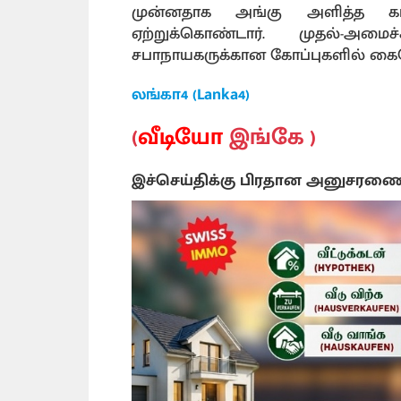
முன்னதாக அங்கு அளித்த கா
ஏற்றுக்கொண்டார். முதல்-அமை
சபாநாயகருக்கான கோப்புகளில் கையெ
லங்கா4 (Lanka4)
(
வீடியோ
இங்கே )
இச்செய்திக்கு பிரதான அனுசரண