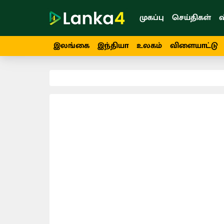
முகப்பு
செய்திகள்
வ
இலங்கை
இந்தியா
உலகம்
விளையாட்டு