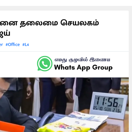
ன்னை தலைமை செயலகம்
ஜய்
er
#Office
#L4