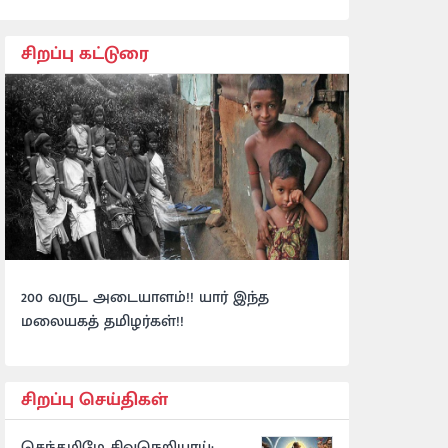
சிறப்பு கட்டுரை
200 வருட அடையாளம்!! யார் இந்த
மலையகத் தமிழர்கள்!!
சிறப்பு செய்திகள்
செந்தமிழே சிவநெறியாய்: