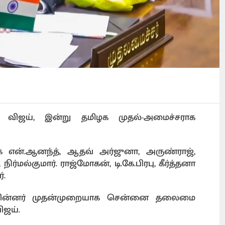
விஜய், இன்று தமிழக முதல்-அமைச்சராக
 என்.ஆனந்த், ஆதவ் அர்ஜுனா, அருண்ராஜ்,
ல்குமார். ராஜ்மோகன், டி.கே.பிரபு, கீர்த்தனா
்.
 பின்னர் முதன்முறையாக சென்னை தலைமை
ிஜய்.