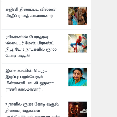
கஜினி திரைப்பட வில்லன்
பிரதீப் ராவத் காலமானார்
ரசிகர்களின் பேராதரவு:
‘ஸ்பைடர் மேன்: பிராண்ட்
நியூ டே’ 2 நாட்களில் ரூ.100
கோடி வசூல்!
இசை உலகின் பெரும்
இழப்பு: பழம்பெரும்
பின்னணி பாடகி ஜமுனா
ராணி காலமானார் .
7 நாளில் ரூ.255 கோடி வசூல்:
திரையரங்குகளை
ஆக்கிரமிக்கும் 'ஜனநாயகன்'!