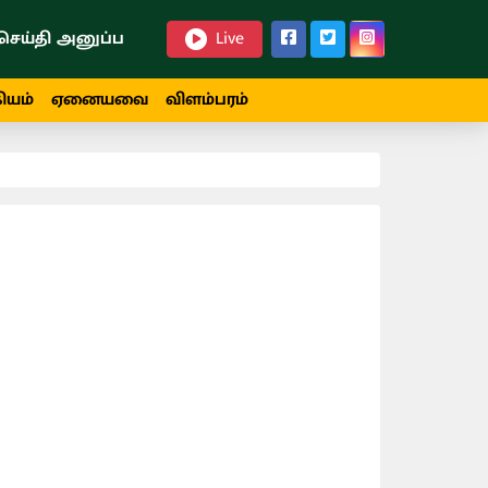
செய்தி அனுப்ப
Live
ியம்
ஏனையவை
விளம்பரம்