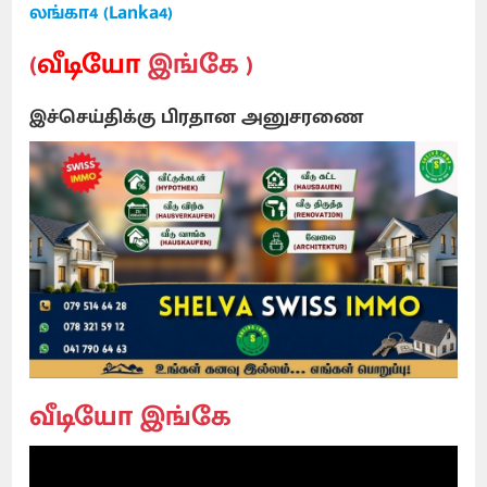
லங்கா4 (Lanka4)
(
வீடியோ
இங்கே )
இச்செய்திக்கு பிரதான அனுசரணை
வீடியோ இங்கே