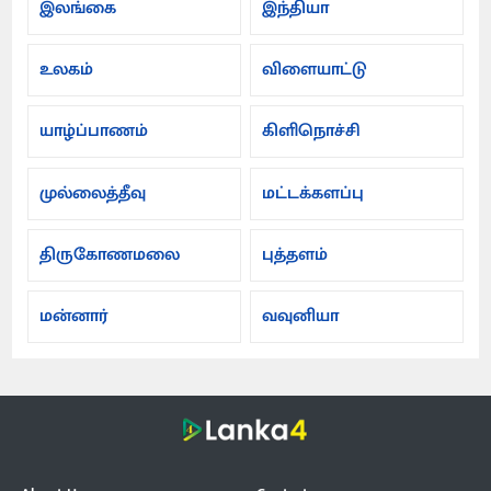
இலங்கை
இந்தியா
உலகம்
விளையாட்டு
யாழ்ப்பாணம்
கிளிநொச்சி
முல்லைத்தீவு
மட்டக்களப்பு
திருகோணமலை
புத்தளம்
மன்னார்
வவுனியா