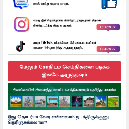
மேலும் சோதிடம் செய்திகளை படிக்க
இங்கே அழுத்தவும்
இது தொடர்பா வேற என்னலாம் நடந்திருக்குனு
தெரிஞ்சுக்கலாமா?