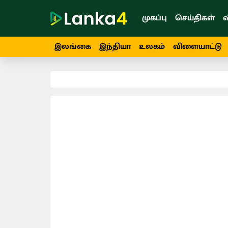
முகப்பு
செய்திகள்
வ
இலங்கை
இந்தியா
உலகம்
விளையாட்டு