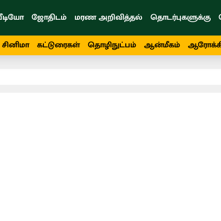
ீடியோ
ஜோதிடம்
மரண அறிவித்தல்
தொடர்புகளுக்கு
சினிமா
கட்டுரைகள்
தொழிநுட்பம்
ஆன்மீகம்
ஆரோக்க