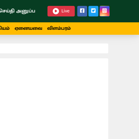
செய்தி அனுப்ப
Live
ியம்
ஏனையவை
விளம்பரம்