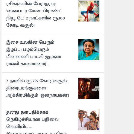
ரசிகர்களின் பேராதரவு:
‘ஸ்பைடர் மேன்: பிராண்ட்
நியூ டே’ 2 நாட்களில் ரூ.100
கோடி வசூல்!
இசை உலகின் பெரும்
இழப்பு: பழம்பெரும்
பின்னணி பாடகி ஜமுனா
ராணி காலமானார் .
7 நாளில் ரூ.255 கோடி வசூல்:
திரையரங்குகளை
ஆக்கிரமிக்கும் 'ஜனநாயகன்'!
தனது தளபதிக்காக
நெகிழ்ச்சியான பதிவை
வெளியிட்ட
இசையமைப்பாளர் அனிருத்