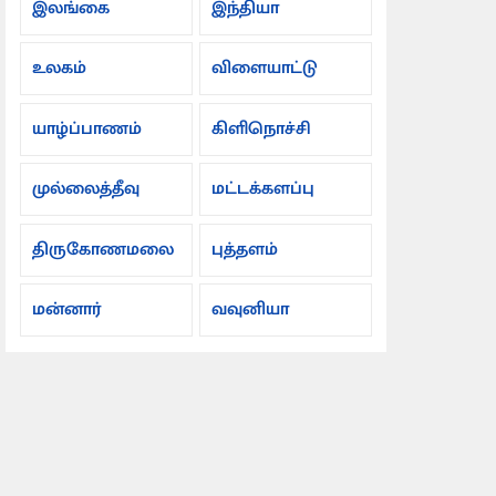
இலங்கை
இந்தியா
உலகம்
விளையாட்டு
யாழ்ப்பாணம்
கிளிநொச்சி
முல்லைத்தீவு
மட்டக்களப்பு
திருகோணமலை
புத்தளம்
மன்னார்
வவுனியா