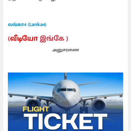
லங்கா4 (Lanka4)
(
வீடியோ
இங்கே )
அனுசரணை