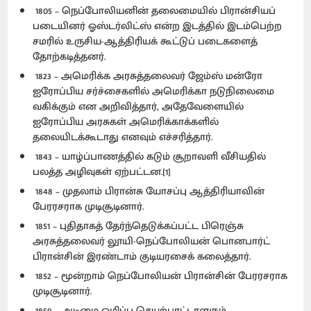
1805 – நெப்போலியனின் தலைமையில் பிரான்சியப்
படையினர் ஓஸ்டர்லிட்ஸ் என்ற இடத்தில் இடம்பெற்ற
சமரில் உருசிய-ஆத்திரியக் கூட்டுப் படைகளைத்
தோற்கடித்தனர்.
1823 – அமெரிக்க அரசுத்தலைவர் ஜேம்ஸ் மன்ரோ
ஐரோப்பிய சர்ச்சைகளில் அமெரிக்கா நடுநிலைமை
வகிக்கும் என அறிவித்தார், அதேவேளையில்
ஐரோப்பிய அரசுகள் அமெரிக்காக்களில்
தலையிடக்கூடாது எனவும் எச்சரித்தார்.
1843 – யாழ்ப்பாணத்தில் கடும் சூறாவளி வீசியதில்
பலத்த அழிவுகள் ஏற்பட்டன.[1]
1848 – முதலாம் பிரான்சு யோசப்பு ஆத்திரியாவின்
பேரரசராக முடிசூடினார்.
1851 – புதிதாகத் தேர்ந்தெடுக்கப்பட்ட பிரெஞ்சு
அரசுத்தலைவர் லூயி-நெப்போலியன் பொனபார்ட்
பிரான்சின் இரண்டாம் குடியரசைக் கலைத்தார்.
1852 – மூன்றாம் நெப்போலியன் பிரான்சின் பேரரசராக
முடிசூடினார்.
1859 – அடிமை ஒழிப்பு செயற்பாட்டாளரும்