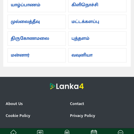
யாழ்ப்பாணம்
கிளிநொச்சி
முல்லைத்தீவு
மட்டக்களப்பு
திருகோணமலை
புத்தளம்
மன்னார்
வவுனியா
About Us
Contact
Cookie Policy
Privacy Policy