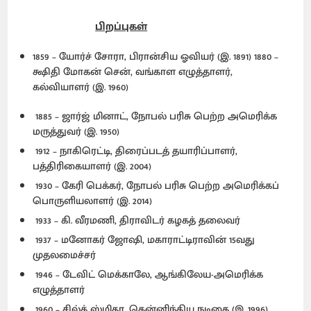
பிறப்புகள்
1859 – யோர்ச் சோரா, பிரான்சிய ஓவியர் (இ. 1891) 1880 –
க்ஷிதி மோகன் சென், வங்காள எழுத்தாளர்,
கல்வியாளர் (இ. 1960)
1885 – ஜார்ஜ் மினாட், நோபல் பரிசு பெற்ற அமெரிக்க
மருத்துவர் (இ. 1950)
1912 – நாகிரெட்டி, திரைப்படத் தயாரிப்பாளர்,
பத்திரிகையாளர் (இ. 2004)
1930 – கேரி பெக்கர், நோபல் பரிசு பெற்ற அமெரிக்கப்
பொருளியலாளர் (இ. 2014)
1933 – கி. வீரமணி, திராவிடர் கழகத் தலைவர்
1937 – மனோகர் ஜோஷி, மகாராட்டிராவின் 15வது
முதலமைச்சர்
1946 – டேவிட் மெக்காலே, ஆங்கிலேய-அமெரிக்க
எழுத்தாளர்
1960 – சில்க் ஸ்மிதா, தென்னிந்திய நடிகை (இ. 1996)