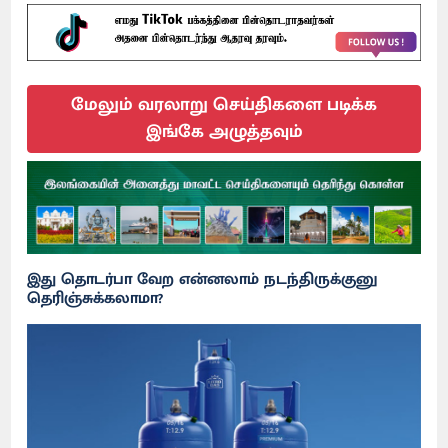
மேலும் வரலாறு செய்திகளை படிக்க
இங்கே அழுத்தவும்
இது தொடர்பா வேற என்னலாம் நடந்திருக்குனு
தெரிஞ்சுக்கலாமா?