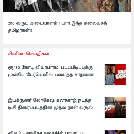
200 வருட அடையாளம்!! யார் இந்த மலையகத்
தமிழர்கள்!!
சினிமா செய்திகள்
ரூ.180 கோடி வியாபாரம்: படப்பிடிப்புக்கு
முன்பே 'டேர்டெவில்' படைத்த சாதனை!
இயக்குனர் லோகேஷ் கனகராஜ் நடித்த
டி.சி திரைப்படத்தின் முதல் நாள் வசூல்
விஜய் – சங்கீதா வழக்கில் பரபரப்பு: