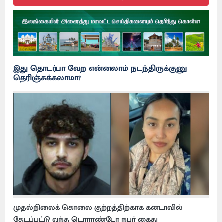
இது தொடர்பா வேற என்னலாம் நடந்திருக்குனு
தெரிஞ்சுக்கலாமா?
முதல்நிலைக் கொலை குற்றத்திற்காக கனடாவில்
தேடப்பட்டு வந்த டொராண்டோ நபர் கைது