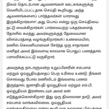
நிலம் தொடர்பான ஆவணங்கள் ஊடகங்களுக்கு
வெளியிடப்பட்டதாக செய்தி கூறியது. அந்த
ஆவணங்களைப் பார்த்தவர்கள் யாராவது
இருக்கிறார்களா? அது பொய் என்று ஒரு செய்தியை
நட்டு வைக்கிறார்கள். பார்வையற்ற பக்தர்களைத்
தோளில் சுமந்து அவர்களுக்குத் தேவையான
விளம்பரத்தை வழங்குகிறார்கள்.! உண்மையில்,
ரணில் கெலனியாவைச் சேர்ந்த ஒரு சாதாரண
மனிதர் அவர் இவ்வளவு காலமாக பொதுப் பணத்தால்
பராமரிக்கப்பட்டு வருகிறார்.
அவருக்கு நாடாளுமன்ற உறுப்பினரின் சம்பளம்
மற்றும் ஓய்வூதியத்தைப் பெற உரிமை உண்டு. நீங்கள்
சொல்வது போல் ரணிலிடம் இவ்வளவு பணம்
இருந்தால், ஜனாதிபதி ஓய்வூதியம் மற்றும் எம்.பி.
ஓய்வூதியம் இரண்டையும் அவர் ஏன்
எடுத்துக்கொள்கிறார்? இது ஒரு திவாலான நாடு. அவர்
சம்பளம் வாங்கவில்லை. ஓய்வூதியம்
வாங்குவதில்லை என்று கூறி ஒரு தவறான பிம்பத்தை