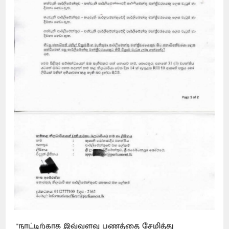
"நாட்டிற்காக இவ்வளவு பணத்தை சேமித்து