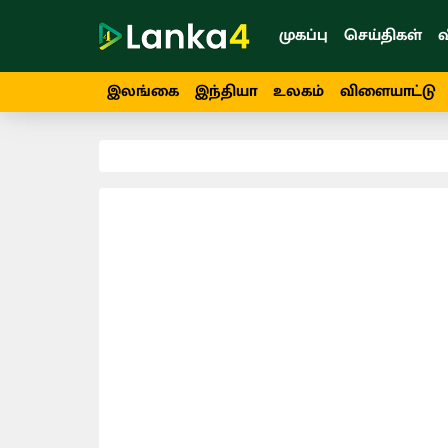
முகப்பு
செய்திகள்
வ
இலங்கை
இந்தியா
உலகம்
விளையாட்டு