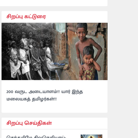
சிறப்பு கட்டுரை
200 வருட அடையாளம்!! யார் இந்த
மலையகத் தமிழர்கள்!!
சிறப்பு செய்திகள்
செந்தமிழே சிவநெறியாய்: