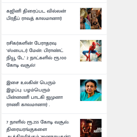
கஜினி திரைப்பட வில்லன்
பிரதீப் ராவத் காலமானார்
ரசிகர்களின் பேராதரவு:
‘ஸ்பைடர் மேன்: பிராண்ட்
நியூ டே’ 2 நாட்களில் ரூ.100
கோடி வசூல்!
இசை உலகின் பெரும்
இழப்பு: பழம்பெரும்
பின்னணி பாடகி ஜமுனா
ராணி காலமானார் .
7 நாளில் ரூ.255 கோடி வசூல்:
திரையரங்குகளை
ஆக்கிரமிக்கும் 'ஜனநாயகன்'!