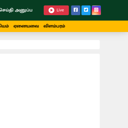
செய்தி அனுப்ப
Live
ியம்
ஏனையவை
விளம்பரம்