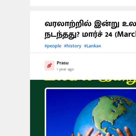
வரலாற்றில் இன்று உ
நடந்தது? மார்ச் 24 (Marc
#people
#history
#Lanka4
Prasu
1 year ago