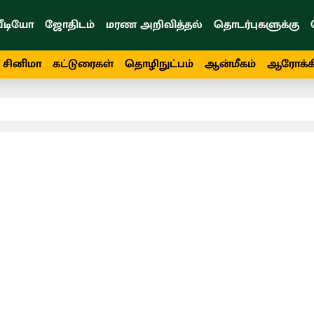
ீடியோ
ஜோதிடம்
மரண அறிவித்தல்
தொடர்புகளுக்கு
சினிமா
கட்டுரைகள்
தொழிநுட்பம்
ஆன்மீகம்
ஆரோக்க