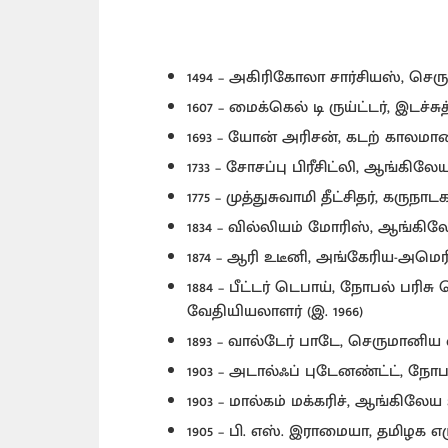
1494 – அகிரிகோலா சார்சியஸ், செர
1607 – மைக்கெல் டி ருய்ட்டர், இடச்சு
1693 – யோன் அரிசன், கடற் காலமான
1733 – சோசப்பு பிரீசிட்லி, ஆங்கில
1775 – முத்துசுவாமி தீட்சிதர், கருநா
1834 – வில்லியம் மோரிஸ், ஆங்கி
1874 – ஆரி உடீனி, அங்கேரிய-அமெரிக்
1884 – பீட்டர் டெபாய், நோபல் பரிச
வேதியியலாளர் (இ. 1966)
1893 – வால்டேர் பாடே, செருமானிய 
1903 – அடால்ஃப் புடேனண்ட்ட், நோ
1903 – மால்கம் மக்கரிச், ஆங்கிலேய
1905 – பி. எஸ். இராமையா, தமிழக எழு