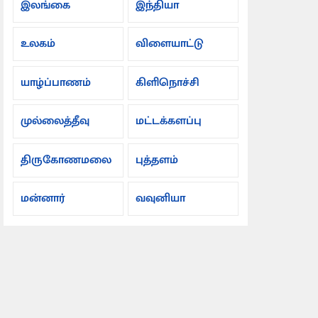
இலங்கை
இந்தியா
உலகம்
விளையாட்டு
யாழ்ப்பாணம்
கிளிநொச்சி
முல்லைத்தீவு
மட்டக்களப்பு
திருகோணமலை
புத்தளம்
மன்னார்
வவுனியா