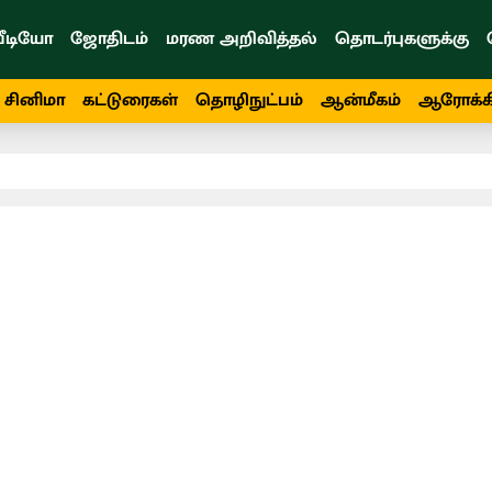
ீடியோ
ஜோதிடம்
மரண அறிவித்தல்
தொடர்புகளுக்கு
சினிமா
கட்டுரைகள்
தொழிநுட்பம்
ஆன்மீகம்
ஆரோக்க