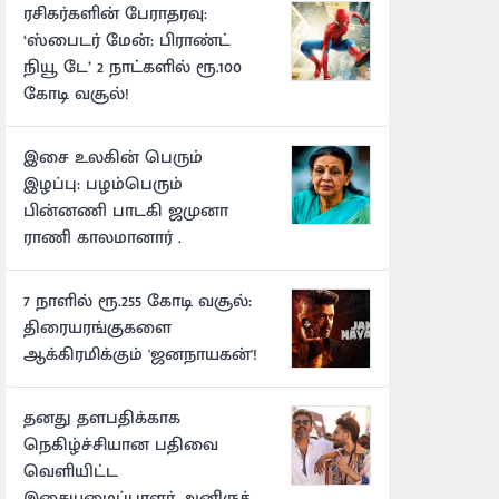
ரசிகர்களின் பேராதரவு:
‘ஸ்பைடர் மேன்: பிராண்ட்
நியூ டே’ 2 நாட்களில் ரூ.100
கோடி வசூல்!
இசை உலகின் பெரும்
இழப்பு: பழம்பெரும்
பின்னணி பாடகி ஜமுனா
ராணி காலமானார் .
7 நாளில் ரூ.255 கோடி வசூல்:
திரையரங்குகளை
ஆக்கிரமிக்கும் 'ஜனநாயகன்'!
தனது தளபதிக்காக
நெகிழ்ச்சியான பதிவை
வெளியிட்ட
இசையமைப்பாளர் அனிருத்