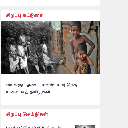
சிறப்பு கட்டுரை
200 வருட அடையாளம்!! யார் இந்த
மலையகத் தமிழர்கள்!!
சிறப்பு செய்திகள்
செந்தமிழே சிவநெறியாய்: