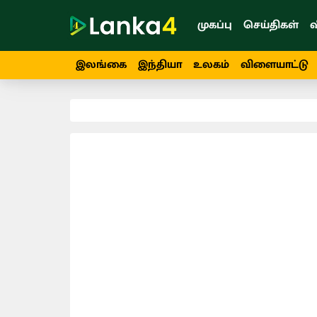
முகப்பு
செய்திகள்
வ
இலங்கை
இந்தியா
உலகம்
விளையாட்டு