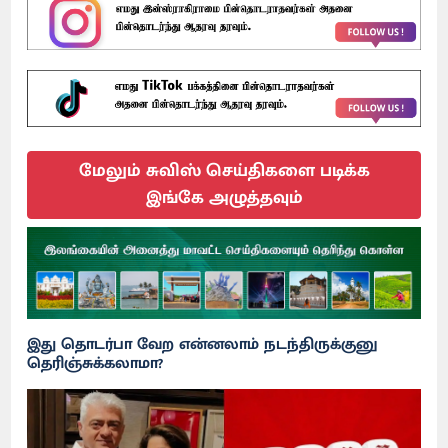
மேலும் சுவிஸ் செய்திகளை படிக்க
இங்கே அழுத்தவும்
இது தொடர்பா வேற என்னலாம் நடந்திருக்குனு
தெரிஞ்சுக்கலாமா?