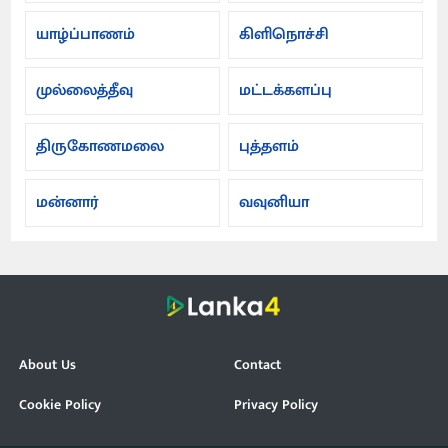
யாழ்ப்பாணம்
கிளிநொச்சி
முல்லைத்தீவு
மட்டக்களப்பு
திருகோணமலை
புத்தளம்
மன்னார்
வவுனியா
About Us
Contact
Cookie Policy
Privacy Policy