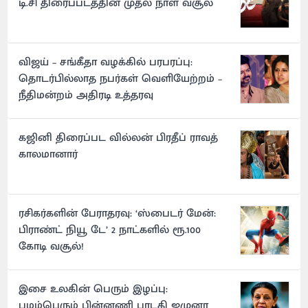
டி.சி திரைப்படத்தின் முதல் நாள் வசூல்
விஜய் – சங்கீதா வழக்கில் பரபரப்பு:
தொடர்பில்லாத நபர்கள் வெளியேற்றம் –
நீதிமன்றம் அதிரடி உத்தரவு
கஜினி திரைப்பட வில்லன் பிரதீப் ராவத்
காலமானார்
ரசிகர்களின் பேராதரவு: ‘ஸ்பைடர் மேன்:
பிராண்ட் நியூ டே’ 2 நாட்களில் ரூ.100
கோடி வசூல்!
இசை உலகின் பெரும் இழப்பு:
பழம்பெரும் பின்னணி பாடகி ஜமுனா