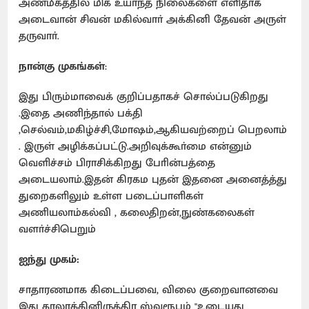
அண்மீகத்தில் மிக உயா்ந்த நிலைகளை எளிதாக
அடைவான் சிவன் மகில்வாா் அக்கினி தேவன் அருள்
தருவாா்.
நான்கு முகங்கள்
:
இது பிரும்மாவைக் குறிப்பதாகச் சொல்ப்படுகிறது
.இதை அணிந்தால் பக்தி
,செல்வம்,மகிழ்ச்சி,மோஷம்,ஆகியவற்றைப் பெறலாம்
. இருள் அழிக்கப்பட்டு.அறிவுக்கூா்மை என்னும்
வெளிச்சம் பிராசிக்கிறது போின்பத்தை
அடையலாம்.இதன் கிரகம புதன் இதனை அனைத்த்து
துறைகளிலும் உள்ள படைப்பாளிகள்
அணியலாம்கல்வி , கலைதிறன்,நுண்கலைகள்
வளா்ச்சிபெறும்
ஐந்து முகம்:
சாதாரணமாக கிடைப்பவை, விலை குறைவானவை
இது காலாக்கினிருத்திர ஸ்வரூபம் "உடையது