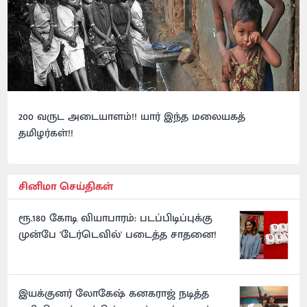
200 வருட அடையாளம்!! யார் இந்த மலையகத்
தமிழர்கள்!!
சினிமா செய்திகள்
ரூ.180 கோடி வியாபாரம்: படப்பிடிப்புக்கு
முன்பே 'டேர்டெவில்' படைத்த சாதனை!
இயக்குனர் லோகேஷ் கனகராஜ் நடித்த