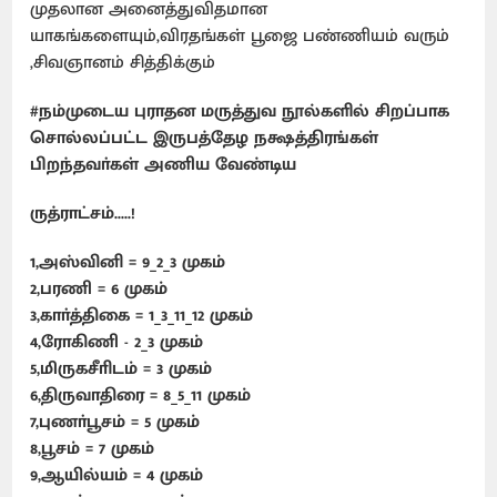
முதலான அனைத்துவிதமான
யாகங்களையும்,விரதங்கள் பூஜை பண்ணியம் வரும்
,சிவஞானம் சித்திக்கும்
#நம்முடைய புராதன மருத்துவ நூல்களில் சிறப்பாக
சொல்லப்பட்ட இருபத்தேழ நக்ஷத்திரங்கள்
பிறந்தவா்கள் அணிய வேண்டிய
ருத்ராட்சம்.....!
1,அஸ்வினி = 9_2_3 முகம்
2,பரணி = 6 முகம்
3,காா்த்திகை = 1_3_11_12 முகம்
4,ரோகிணி - 2_3 முகம்
5,மிருகசீாிடம் = 3 முகம்
6,திருவாதிரை = 8_5_11 முகம்
7,புணா்பூசம் = 5 முகம்
8,பூசம் = 7 முகம்
9,ஆயில்யம் = 4 முகம்