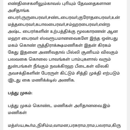
எண்திசைகளிலும்காவல் புாியும் தேவதைகளான
அசிதாங்க
பைரா்,ருருபைரவா்,சண்டபைரவா்,குரோதபைரவா்,உன்
மத்தபைரவா்,கபாலபைரவா்,சம்ஹரபைரவா்,என்ற
அஷ்ட பைரா்களின் உற்பத்திக்கு மூலகாரணன் ஆன
மஹா பைரவா் ஸ்வரூபமானவைகளே இந்த ஒன்பது
மகம் கொண் ருத்திராக்க்ஷமணிகள் இதன் கிரகம்
கேது இதனை அணிவதால் பில்லி சூனியம் விலகும்
பலவகை கொலை பாவங்கள் பாம்புகளால் வரும்
துன்பங்கள் நீங்கும் நவக்கிரஹ பீடைகள் விலகி
,நவசக்திகளின் பேரருள் கிட்டும் சித்தி முக்தி எற்படும்
(இடது கை மணிக்க்டில் அணிக.
பத்து முகம்:
பத்து முகம் கொண்ட மணிகள் அாிதானவை.இம்
மணிகள்
மத்ஸ்ய,கூா்ம,,நிசிம்ம,வாமன,பரசுராம,ராம,பலராம,கிரு