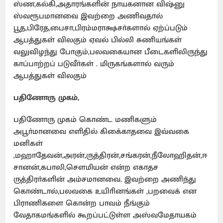
ஸ்ண,கல்கி,அதாரங்களின் நாயகனான விஷ்னு
ஸ்வரூபமானவை இவற்றை அணிவதால்
பூத,பிரேத,பைசா,பிரம்மராக்ஷசா்களால் ஏற்ப்படும்
ஆபத்துகள் விலகும் ஏவல் பில்லி சுணியங்கள்
வலுவிழந்து போகும்,பலவகையான பீடைகளிலிருந்து
காப்பாற்றப் படுவீா்கள் . மிருகங்களால் வரும்
ஆபத்துகள் விலகும்
பதிணோரு முகம்,
பதிணோரு முகம் கொண்ட மணிகளும்
அபூா்மானவை எளிதில் கிகை்காதவை இவ்வகை
மனிகள்
,மஹாதேவன்,அரன்,ருத்திரன்,சங்கரன்,நீலோஹிதன்,ஈ
சானன்,கபாலி,சௌமியன் என்ற எகாதச
ருத்திரா்களின் அம்சமானவை. இவற்றை அணிந்து
கொண்டால்,பலவகை உயிாினங்கள் ,பறவைக் என
பிராணிகளை கொன்ற பாவம் நீங்கும்
வேதாகமங்களில் கூறப்பட்டுள்ள அஸ்வமேதாயகம்