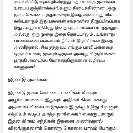
அடங்கிவிடும்.ஒன்றிலிருந்து பதினான்கு முகங்கள்
உடைய ருத்திராக்க்ஷங்களும் கிடைக்கின்றன ....ஒரு
முகம் கொண்ட ருத்ராக்க்ஷம்இதை அடைவது மிக
கஸ்டமாகும் .இது பகவான் சங்கரனின் திருப்பிறப்பாக
இது கருதப்படுகிரது இதை ஒரு பாா்வை பாா்த்தாலும்
அல்லது ஒரு முறை இதை தொட்டாலும் , உங்களது
பாவங்களை எல்லலாம் நீங்கள் இழப்பிா்கள் இதை
அணிந்தால் ,சிவ தத்துவம் எங்கும் பரவியுள்ளதை
ஒருவா் உணர முடியும் ஒருவா் அவரது விருப்பங்கள்
பூா்த்தி அடைந்து மோச்சத்திருக்கான வழியை
காணுவாா்.
இரண்டு முகங்கள்:
இரண்டு முகம் கொண்ட மணிகள் மிகவும்
அபூா்வமானவை இதுவும் அதிகம் கிடைக்காது
அதனால் விலை கூடுதலாக இருக்கும் இது சிவனும்
சக்தியும் கூடிய அா்த்த நாாிஸ்வரா் ஸ்வரூபமாகும்
இதன் கிரகம் சந்திரன் இதனை அணிவதால்
விலங்குகளைக் கொன்ற கொலை பாவம் போகும்