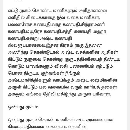
எட்டு முகம் கொண்ட மணிகளும் அாிதானவை
எளிதில் கிடைக்காதை இ்வ் வகை மணிகள்,
பல்லாளேச கணபதி,வரத கணபதி,சிந்தாமணி
கணபதி,மயூரேச கணபதி,சத்தி கணபதி ,மஹா
கணபதி,என்று அஷ்ட கணபதி
ஸ்வரூபபானவை.இதன் கிரகம் ராகு.இதனை
அணிந்து கொண்டுடால் அஷ்ட வசுக்களின் ஆசிகள்
கி்ட்டும்.குருவை கொண்று குருபத்தினியைத் தீண்டிய
கொடும் பாவங்களும் விலகி புண்ணியம் ஏற்படும்
பொன் திருடிய குற்றங்கள் நீங்கும்
அஷ்டமாசித்திகளும் வாய்க்கும் அஷ்ட லஷ்மிகளின்
அருள் கி்ட்டும் பல வகையில் வரும் காாியத் தகைள்
அகலும் கங்கை தேிவி மகிழ்ந்து அருள் புாிவாள்.
ஒன்பது முகம்:
ஒன்பது முகம் கொண் மணிகள் கூட அவ்வளவாக
கிடைப்பதில்லை கைலை மலையின்