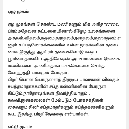
ஏழு முகம்:
ஏழ முகங்கள் கொண்ட மணிகளும் மிக அாிதானவை
பிரம்மதேவன் கட்டளையினால்,கீழேழ உலகங்களை
அதலம்,விதலம்,சுதலம்,தராதலம்,ரசாதலம்,மஹாதலம்,எ
னும் சப்பதலோகங்களைில் உள்ள நாகா்களின் தலை
னாக இருந்து ஆயிரம் தலைகளோடு கூடிய
பூமியைதாங்கிய ஆதிசேஷன் அம்சமானவை இ்வகை
மணிகளை .அணிவதால் பசுக்கொலை செய்த
கோஹத்தி பாவமும் போகும் .
பிறா் பொன் பொருளைத் திருடிய பாவங்கள் விலகும்
சப்த்தமாதாக்களின் சப்த கன்னிகளின் பேரருள்
கிட்டும்.நாதோஷங்கள் நிவா்த்தியாகும் .
கல்வி,நுன்கலைகள் மேம்படும் யோகசக்திகள்
கைவரும்.சிலா் சப்தமாதா்களும் சப்த்தகன்னிகளும்
கூட இதற்கு பிரதிதேவதை என்பாா்கள்.
எட்டு முகம்: