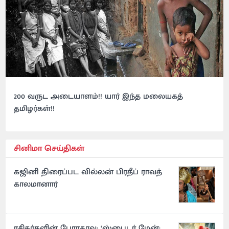
200 வருட அடையாளம்!! யார் இந்த மலையகத்
தமிழர்கள்!!
சினிமா செய்திகள்
கஜினி திரைப்பட வில்லன் பிரதீப் ராவத்
காலமானார்
ரசிகர்களின் பேராதரவு: ‘ஸ்பைடர் மேன்: