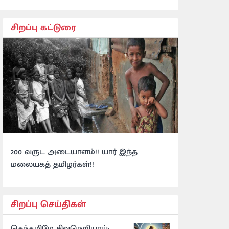
சிறப்பு கட்டுரை
200 வருட அடையாளம்!! யார் இந்த
மலையகத் தமிழர்கள்!!
சிறப்பு செய்திகள்
செந்தமிழே சிவநெறியாய்: