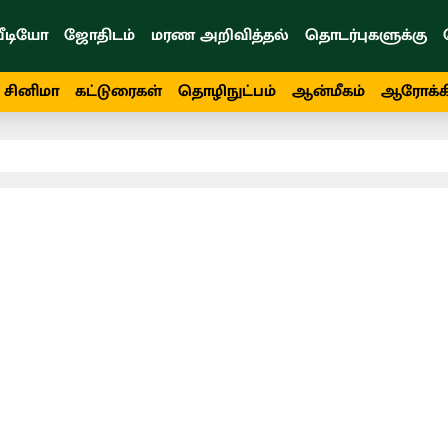
ீடியோ
ஜோதிடம்
மரண அறிவித்தல்
தொடர்புகளுக்கு
சினிமா
கட்டுரைகள்
தொழிநுட்பம்
ஆன்மீகம்
ஆரோக்க