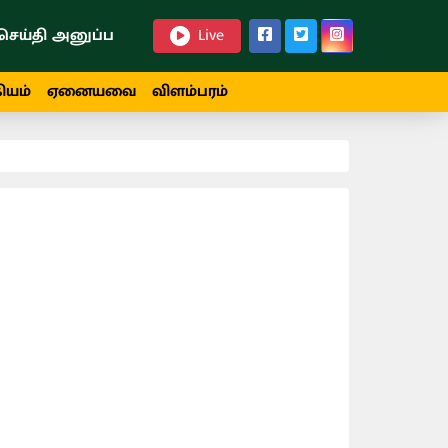
செய்தி அனுப்ப
Live
ியம்
ஏனையவை
விளம்பரம்