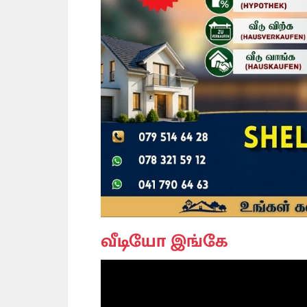
வீடியோ இங்கே