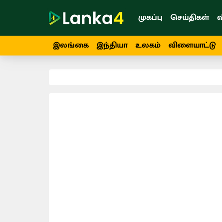
முகப்பு
செய்திகள்
வ
இலங்கை
இந்தியா
உலகம்
விளையாட்டு