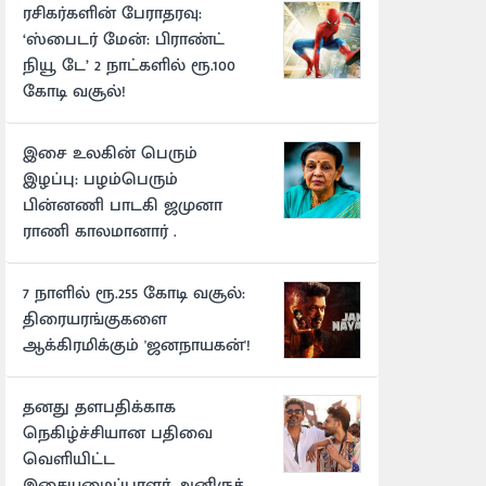
ரசிகர்களின் பேராதரவு:
‘ஸ்பைடர் மேன்: பிராண்ட்
நியூ டே’ 2 நாட்களில் ரூ.100
கோடி வசூல்!
இசை உலகின் பெரும்
இழப்பு: பழம்பெரும்
பின்னணி பாடகி ஜமுனா
ராணி காலமானார் .
7 நாளில் ரூ.255 கோடி வசூல்:
திரையரங்குகளை
ஆக்கிரமிக்கும் 'ஜனநாயகன்'!
தனது தளபதிக்காக
நெகிழ்ச்சியான பதிவை
வெளியிட்ட
இசையமைப்பாளர் அனிருத்