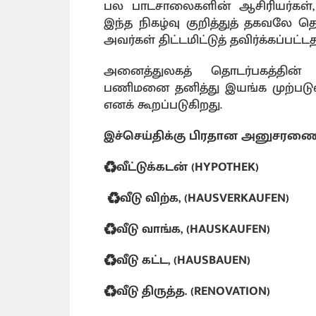
பல பாடசாலைகளின் ஆசிரியர்கள், அத
இந்த நிகழ்வு குறித்துத் தகவலே 
அவர்கள் திட்டமிட்டுத் தவிர்க்கப்பட்ட
அனைத்துலகத் தொடர்பகத்தின் கட்ட
பணிமனை தனித்து இயங்க முற்படுவ
எனக் கூறப்படுகிறது.
இச்செய்திக்கு பிரதான அனுசரண
♻️வீட்டுக்கடன் (HYPOTHEK)
♻️வீடு விற்க, (HAUSVERKAUFEN)
♻️வீடு வாங்க, (HAUSKAUFEN)
♻️வீடு கட்ட, (HAUSBAUEN)
♻️வீடு திருத்த. (RENOVATION)