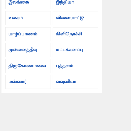
இலங்கை
இந்தியா
உலகம்
விளையாட்டு
யாழ்ப்பாணம்
கிளிநொச்சி
முல்லைத்தீவு
மட்டக்களப்பு
திருகோணமலை
புத்தளம்
மன்னார்
வவுனியா