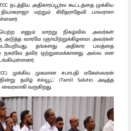
TCC நடத்திய அதிகாரப்பூர்வ கூட்டத்தை முக்கிய
யாகராஜா மற்றும் கிரிதராதேவி பாலராசா
ுள்ளனர்.
ைபெற்ற எனும் மாற்று நிகழ்வில் அவர்கள்
 அடுத்த வாரமே (ஞாயிற்றுக்கிழமை) அவர்கள்
ேடையேறியது, தங்களது அதிகார பலத்தை
ாய நகர்வே தவிர ஒற்றுமைக்கானது அல்ல என
ங்கியுள்ளனர்.
TCC) முக்கிய முகமான சபாபதி மகேஸ்வரன்
்று 'தமிழ் சல்யூட்' (Tamil Salute) அடித்த
் வைரலாகி வருகிறது.